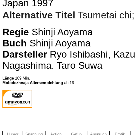
Japan 1997
Alternative Titel
Tsumetai chi
Regie
Shinji Aoyama
Buch
Shinji Aoyama
Darsteller
Ryo Ishibashi, Kaz
Nagashima, Taro Suwa
Länge
109 Min.
Molodezhnaja Altersempfehlung
ab 16
Humor
Spannung
Action
Gefühl
Anspruch
Erotik