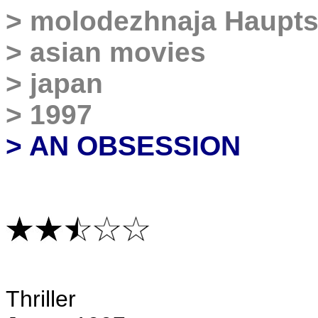
>
molodezhnaja Haupts
>
asian movies
>
japan
>
1997
> AN OBSESSION
T
hriller