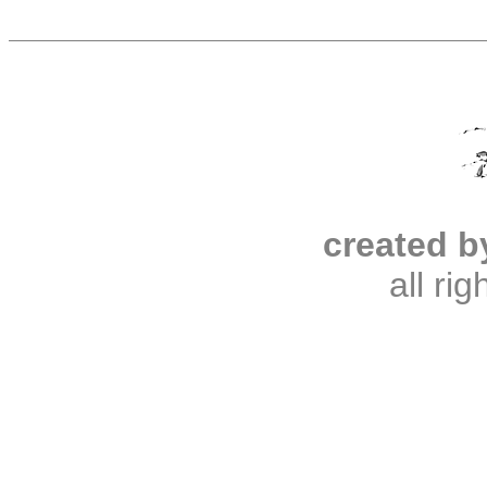
created b
all ri