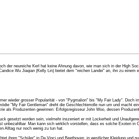
ch der neureiche Kerl hat keine Ahnung davon, wie man sich in der High Soci
 Candice Wu Jiaqian (Kelly Lin) bietet dem "reichen Landei" an, ihn zu einem
er wieder grosser Popularität - von "Pygmalion" bis "My Fair Lady". Doch 
ödie "My Fair Gentleman" dreht die Geschlechterrolle nun um und macht e
dustrie als Produzenten gewinnen: Erfolgsregisseur John Woo, dessen Produze
ruck gesetzt worden sein, vielmehr inszeniert er mit Lockerheit und Unaufgere
 unbezahlbar. Man kann sich wirklich vorstellen, dass es solche Exoten in C
en Alltag nur noch wenig zu tun hat.
chtet ihren "Schüler" in Da Vinci und Beethoven, in westlicher Kleidung und 