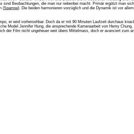
 das sind Beobachtungen, die man nur nebenbei macht. Primär ergötzt man s
n (
Sparrow
). Die beiden harmonieren vorzüglich und die Dynamik ist vor allem
po, er wird vorhersehbar. Doch da er mit 90 Minuten Laufzeit durchaus knackig
ische Model
Jennifer Hung, die ansprechende Kameraarbeit von Henry Chung, 
ch der Film nicht ungeheuer weit übers Mittelmass, doch er avanciert zum a