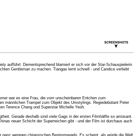
ety aufführt. Dementsprechend blamiert er sich vor der Star-Schauspielerin
 echten Gentleman zu machen. Tiangao lernt schnell - und Candice verliebt
immer war es eine Frau, die vom unscheinbaren Entchen zum
inen männlichen Trampel zum Objekt des Umstylings.
Regiedebütant Peter
nten Terence Chang und Superstar Michelle Yeoh.
gtheit. Gerade deshalb sind viele Gags in der ersten Filmhälfte so amüsant.
hinas neuer Schicht der Superreichen gibt - und der Film ist durchaus auch
nur ganz wenigen chinesischen Benimmregeln. Es scheint, als würde die Welt