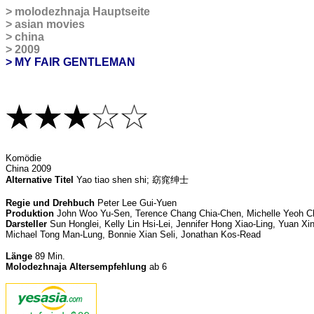
>
molodezhnaja Hauptseite
>
asian movies
>
china
>
2009
> MY FAIR GENTLEMAN
Komödie
China 2009
Alternative Titel
Yao tiao shen shi; 窈窕绅士
Regie und Drehbuch
Peter Lee Gui-Yuen
Produktion
John Woo Yu-Sen, Terence Chang Chia-Chen, Michelle Yeoh 
Darsteller
Sun Honglei, Kelly Lin Hsi-Lei, Jennifer Hong Xiao-Ling, Yuan Xi
Michael Tong Man-Lung,
Bonnie Xian
Seli, Jonathan Kos-Read
Länge
89
Min.
Molodezhnaja Altersempfehlung
ab 6