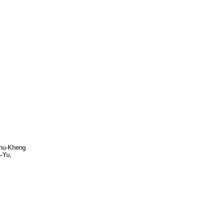
Chu-Kheng
n-Yu,