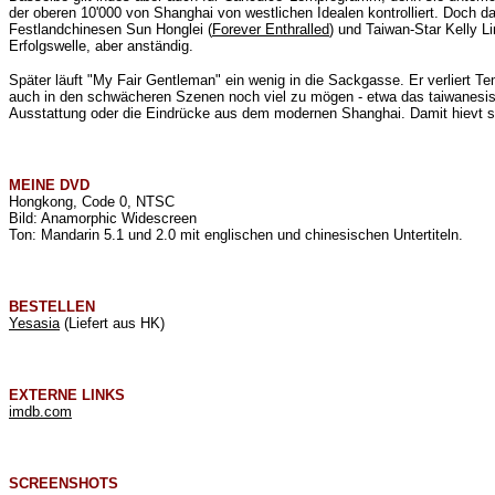
der oberen 10'000 von Shanghai von westlichen Idealen kontrolliert. Doch
Festlandchinesen
Sun Honglei (
Forever Enthralled
) und Taiwan-Star Kelly Li
Erfolgswelle, aber anständig.
Später läuft "My Fair Gentleman" ein wenig in die Sackgasse. Er verliert Tem
auch in den schwächeren Szenen noch viel zu mögen - etwa das taiwanes
Ausstattung oder die Eindrücke aus dem modernen Shanghai. Damit hievt si
MEINE
DVD
Hongkong, Code 0, NTSC
Bild: Anamorphic Widescreen
Ton: Mandarin 5.1 und 2.0 mit englischen und chinesischen Untertiteln.
BESTELLEN
Yesasia
(Liefert aus HK)
EXTERNE LINKS
imdb.com
SCREENSHOTS