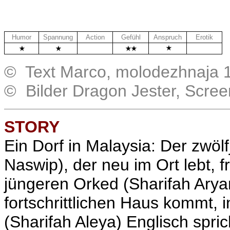
Humor
Spannung
Action
Gefühl
Anspruch
Erotik
.
.
.
© Text Marco, molodezhnaja 
© Bilder Dragon Jester, Scre
STORY
Ein Dorf in Malaysia: Der zwöl
Naswip), der neu im Ort lebt, f
jüngeren Orked (Sharifah Arya
fortschrittlichen Haus kommt,
(Sharifah Aleya) Englisch spri