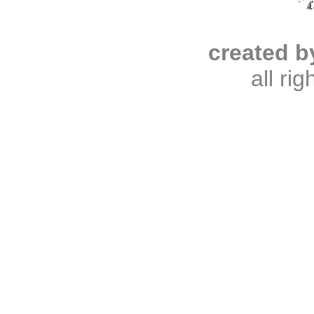
created b
all ri