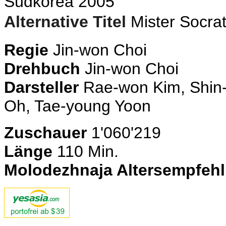
Südkorea 2005
Alternative Titel
Mister Socra
Regie
Jin-won Choi
Drehbuch
Jin-won Choi
Darsteller
Rae-won Kim, Shin-
Oh, Tae-young Yoon
Zuschauer
1'060'219
Länge
110 Min.
Molodezhnaja Altersempfeh