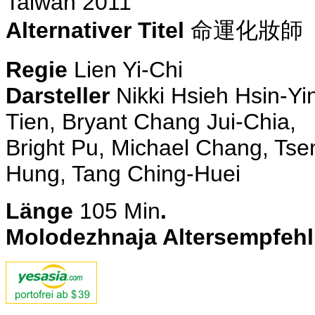
Taiwan 2011
Alternativer Titel
命運化妝師
Regie
Lien Yi-Chi
Darsteller
Nikki Hsieh Hsin-Yi
Tien, Bryant Chang Jui-Chia,
Bright Pu, Michael Chang, Ts
Hung, Tang Ching-Huei
Länge
105
Min
.
Molodezhnaja Altersempfeh