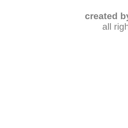
created b
all ri