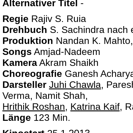
Alternativer Titel
-
Regie
Rajiv S. Ruia
Drehbuch
S. Sachindra nach e
Produktion
Nandan K. Mahto,
Songs
Amjad-Nadeem
Kamera
Akram Shaikh
Choreografie
Ganesh Acharya
Darsteller
Juhi Chawla
, Pares
Verma, Namit Shah,
Hrithik Roshan
,
Katrina Kaif
, R
Länge
123 Min.