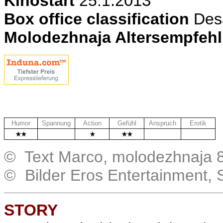
Kinostart
25.1
.2013
Box office classification
Des
Molodezhnaja Altersempfeh
Humor
Spannung
Action
Gefühl
Anspruch
Erotik
.
.
.
© Text Marco, molodezhnaja 
© Bilder Eros Entertainment,
STORY