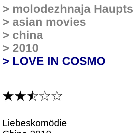
>
molodezhnaja Haupts
>
asian movies
>
china
>
2010
> LOVE IN COSMO
Liebesko
mödie