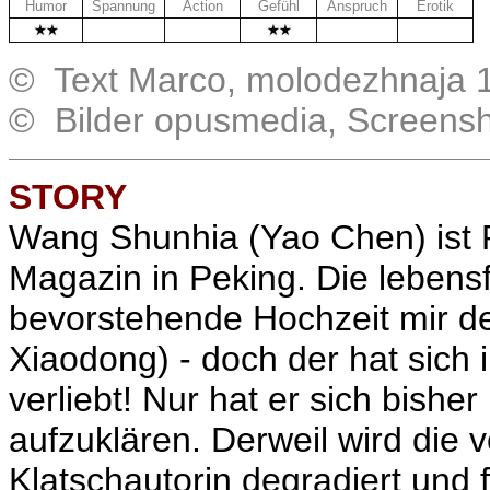
Humor
Spannung
Action
Gefühl
Anspruch
Erotik
.
.
.
.
© Text Marco, molodezhnaja 
© Bilder opusmedia, Screens
STORY
Wang Shunhia (
Yao Chen
) is
Magazin in Peking. Die lebensf
bevorstehende Hochzeit mir 
Xiaodong) - doch der hat sich 
verliebt! Nur hat er sich bishe
aufzuklären. Derweil wird die v
Klatschautorin degradiert und f