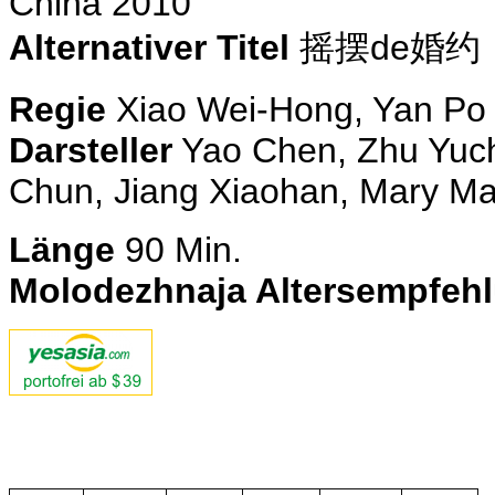
China 2010
Alternativer Titel
摇摆de婚约
Regie
Xiao Wei-Hong, Yan Po
Darsteller
Yao Chen, Zhu Yuc
Chun, Jiang Xiaohan, Mary Ma
Länge
90
Min.
Molodezhnaja Altersempfeh