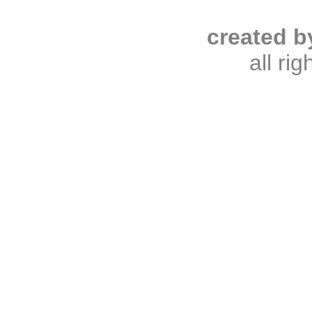
created b
all ri