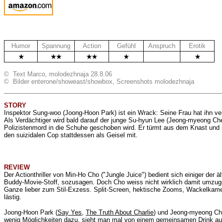
Humor
Spannung
Action
Gefühl
Anspruch
Erotik
.
© Text Marco, molodezhnaja 28.8.06
© Bilder enterone/showeast/showbox, Screenshots molodezhnaja
STORY
Inspektor Sung-woo (Joong-Hoon Park) ist ein Wrack: Seine Frau hat ihn ver
Als Verdächtiger wird bald darauf der junge Su-hyun Lee (Jeong-myeong C
Polizistenmord in die Schuhe geschoben wird. Er türmt aus dem Knast und re
den suizidalen Cop stattdessen als Geisel mit.
REVIEW
Der Actionthriller von Min-Ho Cho ("
Jungle Juice")
bedient sich einiger der 
Buddy-Movie-Stoff, sozusagen. Doch Cho weiss nicht wirklich damit umzuge
Ganze lieber zum Stil-Exzess. Split-Screen, hektische Zooms, Wackelkamera,
lästig.
Joong-Hoon Park (
Say Yes
,
The Truth About Charlie
) und Jeong-myeong Ch
wenig Möglichkeiten dazu, sieht man mal von einem gemeinsamen Drink auf 