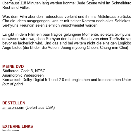
überhaupt 118 Minuten lang werden konnte: Jede Szene wird im Schnelldurch
Rest sind Füller.
Was dem Film aber den Todesstoss verleiht und ihn ins Mittelmass zurückstu
Cho die Ideen ausgegangen, was er mit seiner Kamera noch alles Schickes 
Su-hyuns Freundin seien ziemlich verschwendet worden.
Es gibt in dem Film ein paar fraglos gelungene Momente, so etwa Su-hyuns
so wissen wir etwa, dass Su-hyun den halben Bauch von einer Tierärztin 
bevor es lächerlich wird. Und das sind bei weitem nicht die einzigen Logik
Auge bietet (die Bilder, die Action, Jeong-myeong Cheon,
Chang-min Choi) -
MEINE
DVD
Südkorea, Code 3, NTSC
Anamorphic Widescreen
Koreanisch Dolby Digital 5.1 und 2.0 mit englischen und koreanischen Untert
(out of print)
BESTELLEN
amazon.com
(Liefert aus USA)
EXTERNE LINKS
imdb.com