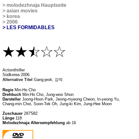
>
molodezhnaja
Hauptseite
>
asian movies
>
korea
>
2006
> LES FORMIDABLES
A
ctionthriller
Südkorea 2006
Alternative Titel
Gang-jeok;
강적
Regie
Min-Ho Cho
Drehbuch
Min-Ho Cho, Jung-woo Shon
Darsteller
Joong-Hoon Park, Jeong-myeong Cheon, In-yeong Yu,
Chang-min Choi, Soon-Tek Oh, Jung-ki Kim, Jung-Hee Moon
Zuschauer
287'582
Länge
118
Molodezhnaja Altersempfehlung
ab 16