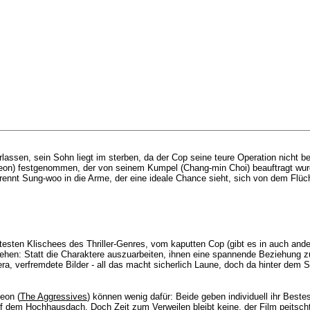
lassen, sein Sohn liegt im sterben, da der Cop seine teure Operation nicht 
heon) festgenommen, der von seinem Kumpel (Chang-min Choi) beauftragt wur
nnt Sung-woo in die Arme, der eine ideale Chance sieht, sich von dem Flücht
ältesten Klischees des Thriller-Genres, vom kaputten Cop (gibt es in auch an
hen: Statt die Charaktere auszuarbeiten, ihnen eine spannende Beziehung zu 
 verfremdete Bilder - all das macht sicherlich Laune, doch da hinter dem Stil
eon (
The Aggressives
) können wenig dafür: Beide geben individuell ihr Beste
dem Hochhausdach. Doch Zeit zum Verweilen bleibt keine, der Film peitscht 