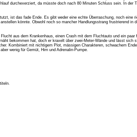
lauf durchexerziert, da müsste doch nach 80 Minuten Schluss sein. In der Ta
tzt, ist das fade Ende. Es gibt weder eine echte Überraschung, noch eine ric
anstellen könnte. Obwohl noch so mancher Handlungsstrang frustrierend in d
 Flucht aus dem Krankenhaus, einen Crash mit dem Fluchtauto und ein paar f
vernäht bekommen hat, doch er kraxelt über zwei-Meter-Wände und lässt sich
löcher. Kombiniert mit nichtigem Plot, mässigen Charakteren, schwachem Ende 
 aber wenig für Gemüt, Hirn und Adrenalin-Pumpe.
iteln.