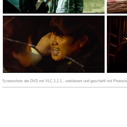
Screenshots der DVD mit VLC 2.2.1., verkleinert und geschärft mit Photos