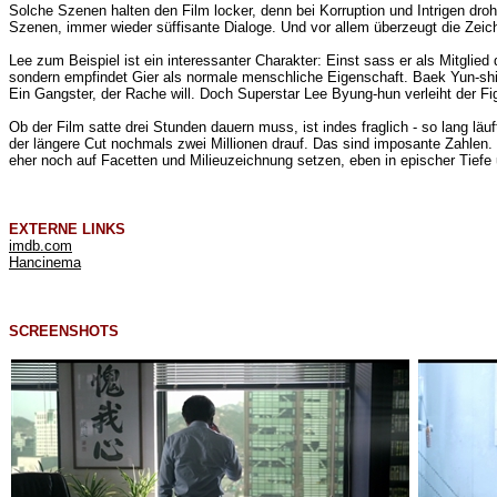
Solche Szenen halten den Film locker, denn bei Korruption und Intrigen dro
Szenen, immer wieder süffisante Dialoge. Und vor allem überzeugt die Zeich
Lee zum Beispiel ist ein interessanter Charakter: Einst sass er als Mitgli
sondern empfindet Gier als normale menschliche Eigenschaft. Baek Yun-shik
Ein Gangster, der Rache will. Doch Superstar Lee Byung-hun verleiht der Fig
Ob der Film satte drei Stunden dauern muss, ist indes fraglich - so lang lä
der längere Cut nochmals zwei Millionen drauf. Das sind imposante Zahlen. M
eher noch auf Facetten und Milieuzeichnung setzen, eben in epischer Tiefe un
EXTERNE LINKS
imdb.com
Hancinema
SCREENSHOTS