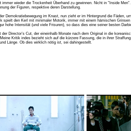
ht immer wieder die Trockenheit Überhand zu gewinnen. Nicht in "Inside Men".
nung der Figuren, respektive deren Darstellung.
ed der Demokratiebewegung im Knast, nun zieht er im Hintergrund die Fäden, 
 spielt den Kerl mit minimaler Motorik, immer mit einem hämischen Grinsen i
ur hohe Intensität (und viele Frisuren), so dass dies eine seiner besten Darb
uft der Director’s Cut, der eineinhalb Monate nach dem Original in die korean
eine Kritik indes bezieht sich auf die kürzere Fassung, die in ihrer Straffu
d Länge. Ob dies wirklich nötig ist, sei dahingestellt.