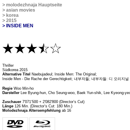
>
molodezhnaja Hauptseite
>
asian movies
>
korea
>
2015
> INSIDE MEN
Thriller
Südkorea 2015
Alternative Titel
Naebujadeul; Inside Men: The Original;
Inside Men - Die Rache der Gerechtigkeit; 내부자들; 내부자들: 디 오리지널
Regie
Woo Min-ho
Darsteller
Lee Byung-hun, Cho Seung-woo, Baek Yun-shik, Lee Kyeong-ye
Zuschauer
7'071’500 + 2'082'800 (Director’s Cut)
Länge
126 Min. (Director’s Cut: 180 Min.)
Molodezhnaja Altersempfehlung
ab 16