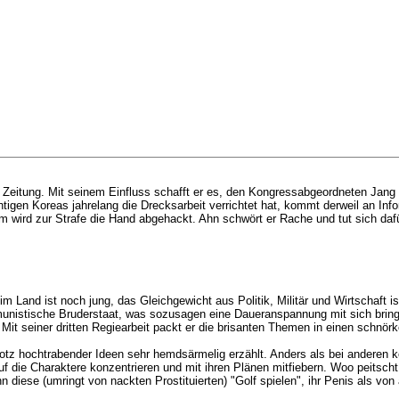
n Zeitung. Mit seinem Einfluss schafft er es, den Kongressabgeordneten Jang
tigen Koreas jahrelang die Drecksarbeit verrichtet hat, kommt derweil an Inf
 ihm wird zur Strafe die Hand abgehackt. Ahn schwört er Rache und tut sich d
im Land ist noch jung, das Gleichgewicht aus Politik, Militär und Wirtschaft i
nistische Bruderstaat, was sozusagen eine Daueranspannung mit sich bringt.
. Mit seiner dritten Regiearbeit packt er die brisanten Themen in einen schnö
z hochtrabender Ideen sehr hemdsärmelig erzählt. Anders als bei anderen konsp
f die Charaktere konzentrieren und mit ihren Plänen mitfiebern. Woo peitsch
 diese (umringt von nackten Prostituierten) "Golf spielen", ihr Penis als von 