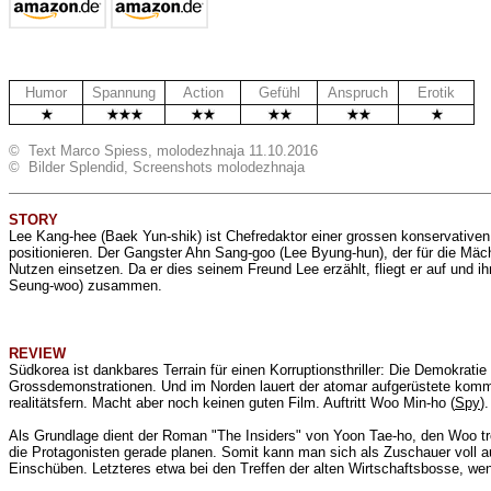
Humor
Spannung
Action
Gefühl
Anspruch
Erotik
© Text Marco Spiess, molodezhnaja 11.10.2016
© Bilder Splendid, Screenshots molodezhnaja
STORY
Lee Kang-hee (Baek Yun-shik) ist Chefredaktor einer grossen konservative
positionieren. Der Gangster Ahn Sang-goo (Lee Byung-hun), der für die Mäch
Nutzen einsetzen. Da er dies seinem Freund Lee erzählt, fliegt er auf und
Seung-woo) zusammen.
REVIEW
Südkorea ist dankbares Terrain für einen Korruptionsthriller: Die Demokratie 
Grossdemonstrationen. Und im Norden lauert der atomar aufgerüstete kommu
realitätsfern. Macht aber noch keinen guten Film. Auftritt Woo Min-ho (
Spy
)
Als Grundlage dient der Roman "The Insiders" von Yoon Tae-ho, den Woo trot
die Protagonisten gerade planen. Somit kann man sich als Zuschauer voll au
Einschüben. Letzteres etwa bei den Treffen der alten Wirtschaftsbosse, wenn