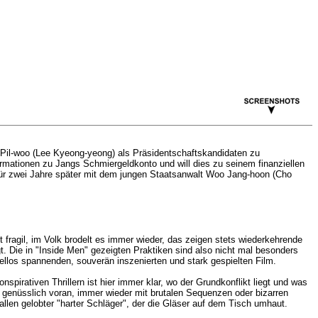
 Pil-woo (Lee Kyeong-yeong) als Präsidentschaftskandidaten zu
ormationen zu Jangs Schmiergeldkonto und will dies zu seinem finanziellen
afür zwei Jahre später mit dem jungen Staatsanwalt Woo Jang-hoon (Cho
st fragil, im Volk brodelt es immer wieder, das zeigen stets wiederkehrende
 Die in "Inside Men" gezeigten Praktiken sind also nicht mal besonders
rkellos spannenden, souverän inszenierten und stark gespielten Film.
irativen Thrillern ist hier immer klar, wo der Grundkonflikt liegt und was
t genüsslich voran, immer wieder mit brutalen Sequenzen oder bizarren
allen gelobter "harter Schläger", der die Gläser auf dem Tisch umhaut.