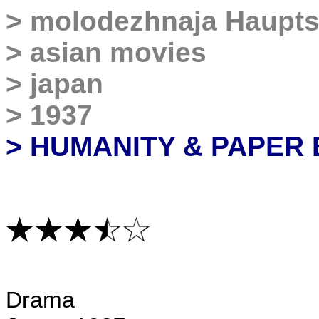
>
molodezhnaja Haupts
>
asian movies
>
japan
>
1937
> HUMANITY & PAPER
D
rama