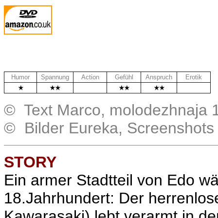
Humor
Spannung
Action
Gefühl
Anspruch
Erotik
.
.
© Text Marco, molodezhnaja 
© Bilder Eureka, Screenshots
STORY
Ein armer Stadtteil von Edo w
18.Jahrhundert: Der herrenlo
Kawarasaki) lebt verarmt in d