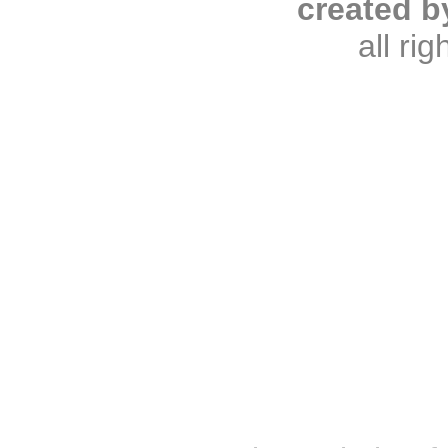
created b
all ri