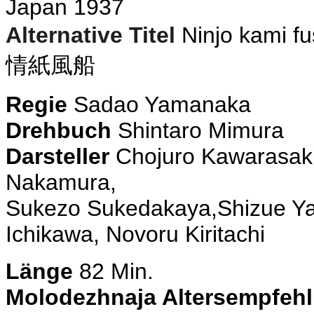
Japan 1937
Alternative Titel
Ninjo kami f
情紙風船
Regie
Sadao Yamanaka
Drehbuch
Shintaro Mimura
Darsteller
Chojuro Kawarasak
Nakamura,
Sukezo Sukedakaya,Shizue Ya
Ichikawa, Novoru Kiritachi
Länge
82 Min.
Molodezhnaja Altersempfeh