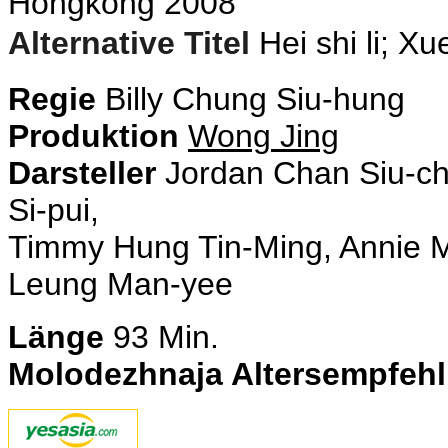
Hongkong 2008
Alternative Titel
Hei shi li; Xu
Regie
Billy Chung Siu-hung
Produktion
Wong Jing
Darsteller
Jordan Chan
Siu-c
Si-pui,
Timmy Hung
Tin-Ming
, Annie
Leung
Man-yee
Länge
93
Min.
Molodezhnaja Altersempfeh