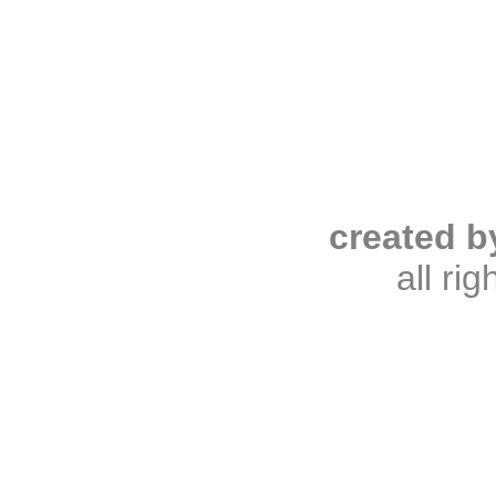
created b
all ri