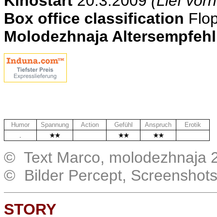
Kinostart
20.3.2009
(Lief vor
Box office classification
Flo
Molodezhnaja Altersempfeh
Humor
Spannung
Action
Gefühl
Anspruch
Erotik
.
.
.
© Text Marco, molodezhnaja 
© Bilder Percept, Screenshot
STORY