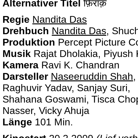
Alternativer Titel
फ़िराक़
Regie
Nandita Das
Drehbuch
Nandita Das
, Shuch
Produktion
Percept Picture 
Musik
Rajat Dholakia, Piyush 
Kamera
Ravi K. Chandran
Darsteller
Naseeruddin Shah
,
Raghuvir Yadav, Sanjay Suri,
Shahana Goswami, Tisca Chop
Nasser, Vicky Ahuja
Länge
101 Min.