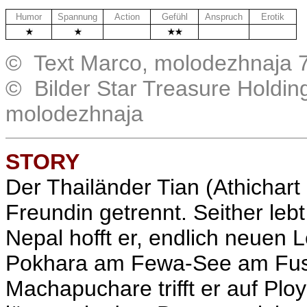
Humor
Spannung
Action
Gefühl
Anspruch
Erotik
.
.
.
© Text Marco, molodezhnaja 7
© Bilder Star Treasure Holdin
molodezhnaja
STORY
Der Thailänder Tian (Athichar
Freundin getrennt. Seither lebt 
Nepal hofft er, endlich neuen L
Pokhara am Fewa-See am Fus
Machapuchare trifft er auf Pl