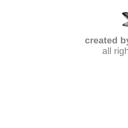
created b
all ri