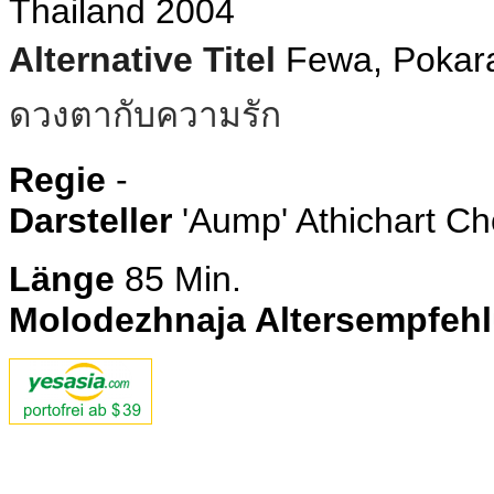
Thailand 2004
Alternative Titel
Fewa, Pokar
ดวงตากับความรัก
Regie
-
Darsteller
'Aump' Athichart 
Länge
85 Min.
Molodezhnaja Altersempfeh