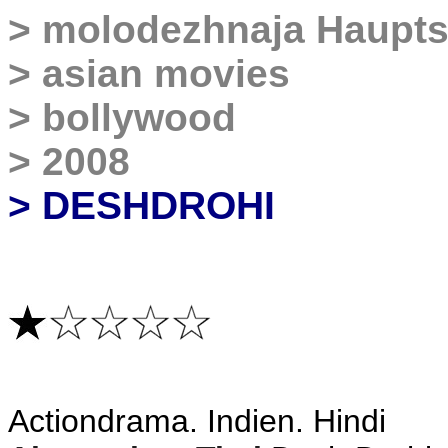
>
molodezhnaja Haupts
>
asian movies
>
bollywood
>
2008
> DESHDROHI
A
ctiondrama. Indien. Hindi