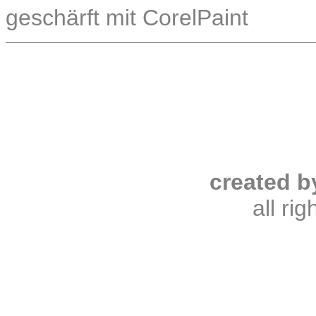
geschärft mit CorelPaint
created b
all ri