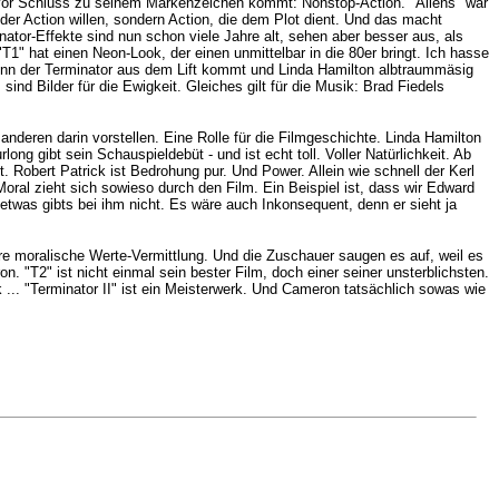
n vor Schluss zu seinem Markenzeichen kommt: Nonstop-Action. "Aliens" war
 der Action willen, sondern Action, die dem Plot dient. Und das macht
ator-Effekte sind nun schon viele Jahre alt, sehen aber besser aus, als
"T1" hat einen Neon-Look, der einen unmittelbar in die 80er bringt. Ich hasse
 Wenn der Terminator aus dem Lift kommt und Linda Hamilton albtraummäsig
nd Bilder für die Ewigkeit. Gleiches gilt für die Musik: Brad Fiedels
nderen darin vorstellen. Eine Rolle für die Filmgeschichte. Linda Hamilton
 gibt sein Schauspieldebüt - und ist echt toll. Voller Natürlichkeit. Ab
t. Robert Patrick ist Bedrohung pur. Und Power. Allein wie schnell der Kerl
Moral zieht sich sowieso durch den Film. Ein Beispiel ist, dass wir Edward
etwas gibts bei ihm nicht. Es wäre auch Inkonsequent, denn er sieht ja
ure moralische Werte-Vermittlung. Und die Zuschauer saugen es auf, weil es
. "T2" ist nicht einmal sein bester Film, doch einer seiner unsterblichsten.
.. "Terminator II" ist ein Meisterwerk. Und Cameron tatsächlich sowas wie