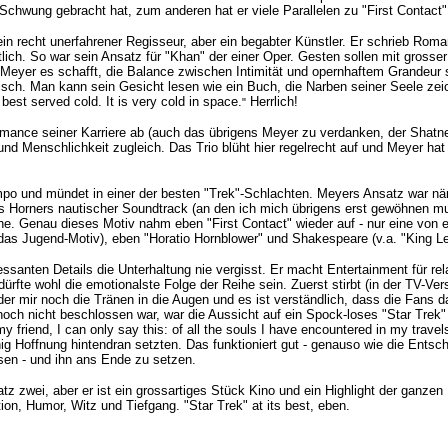
wung gebracht hat, zum anderen hat er viele Parallelen zu "First Contact". U
n recht unerfahrener Regisseur, aber ein begabter Künstler. Er schrieb Roma
. So war sein Ansatz für "Khan" der einer Oper. Gesten sollen mit grosser
eyer es schafft, die Balance zwischen Intimität und opernhaftem Grandeur so
lisch. Man kann sein Gesicht lesen wie ein Buch, die Narben seiner Seele ze
est served cold. It is very cold in space.
Herrlich!
"
rmance seiner Karriere ab (auch das übrigens Meyer zu verdanken, der Shatner s
 und Menschlichkeit zugleich. Das Trio blüht hier regelrecht auf und Meyer hat
Tempo und mündet in einer der besten "Trek"-Schlachten. Meyers Ansatz war nä
Horners nautischer Soundtrack (an den ich mich übrigens erst gewöhnen musst
. Genau dieses Motiv nahm eben "First Contact" wieder auf - nur eine von ei
" (das Jugend-Motiv), eben "Horatio Hornblower" und Shakespeare (v.a. "King Le
teressanten Details die Unterhaltung nie vergisst. Er macht Entertainment für 
rfte wohl die emotionalste Folge der Reihe sein. Zuerst stirbt (in der TV-Vers
der mir noch die Tränen in die Augen und es ist verständlich, dass die Fans d
 noch nicht beschlossen war, war die Aussicht auf ein Spock-loses "Star Tre
 friend, I can only say this: of all the souls I have encountered in my trave
ig Hoffnung hintendran setzten. Das funktioniert gut - genauso wie die Entsch
sen - und ihn ans Ende zu setzen.
tz zwei, aber er ist ein grossartiges Stück Kino und ein Highlight der ganzen R
ion, Humor, Witz und Tiefgang. "Star Trek" at its best, eben.