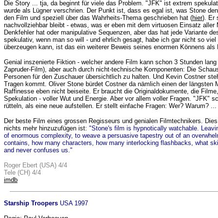
Die Story ... tja, da beginnt für viele das Problem. "JFK" ist extrem spekul
wurde als Lügner verschrien. Der Punkt ist, dass es egal ist, was Stone denk
den Film und speziell über das Wahrheits-Thema geschrieben hat (
hier
). Er
nachvollziehbar bleibt - etwas, was er eben mit dem virtuosen Einsatz aller
Denkfehler hat oder manipulative Sequenzen, aber das hat jede Variante des 
spekulativ, wenn man so will - und ehrlich gesagt, habe ich gar nicht so vie
überzeugen kann, ist das ein weiterer Beweis seines enormen Könnens als Fi
Genial inszenierte Fiktion - welcher andere Film kann schon 3 Stunden lang
Zapruder-Film), aber auch durch nicht-technische Komponenten: Die Schauspi
Personen für den Zuschauer übersichtlich zu halten. Und Kevin Costner steht
Tragen kommt. Oliver Stone bürdet Costner da nämlich einen der längsten 
Raffinesse eben nicht beiseite. Er braucht die Originaldokumente, die Film
Spekulation - voller Wut und Energie. Aber vor allem voller Fragen. "JFK" 
rütteln, als eine neue aufstellen. Er stellt einfache Fragen: Wer? Warum? ...
Der beste Film eines grossen Regisseurs und genialen Filmtechnikers. Dies 
nichts mehr hinzuzufügen ist:
"Stone's film is hypnotically watchable. Leavin
of enormous complexity, to weave a persuasive tapestry out of an overwhelm
contains, how many characters, how many interlocking flashbacks, what skill
and never confuses us."
Roger Ebert (USA) 4/4
Tele (CH) 4/4
imdb
Starship Troopers
USA 1997