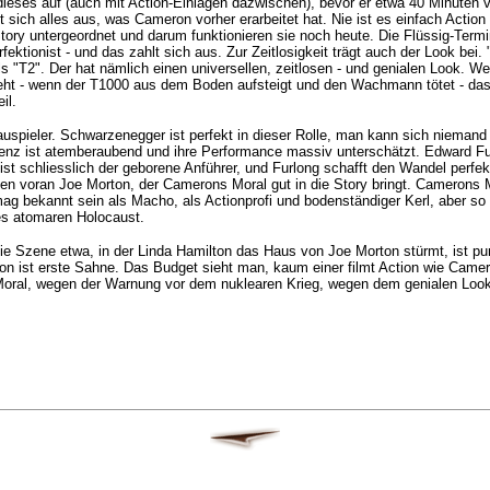
 dieses auf (auch mit Action-Einlagen dazwischen), bevor er etwa 40 Minute
 sich alles aus, was Cameron vorher erarbeitet hat. Nie ist es einfach Action
tory untergeordnet und darum funktionieren sie noch heute. Die Flüssig-Termin
tionist - und das zahlt sich aus. Zur Zeitlosigkeit trägt auch der Look bei. 
als "T2". Der hat nämlich einen universellen, zeitlosen - und genialen Look.
eht - wenn der T1000 aus dem Boden aufsteigt und den Wachmann tötet - das si
il.
spieler. Schwarzenegger ist perfekt in dieser Rolle, man kann sich niemand a
nz ist atemberaubend und ihre Performance massiv unterschätzt. Edward Furlong
 ist schliesslich der geborene Anführer, und Furlong schafft den Wandel perfek
allen voran Joe Morton, der Camerons Moral gut in die Story bringt. Camerons 
ag bekannt sein als Macho, als Actionprofi und bodenständiger Kerl, aber so 
es atomaren Holocaust.
Die Szene etwa, in der Linda Hamilton das Haus von Joe Morton stürmt, ist p
on ist erste Sahne. Das Budget sieht man, kaum einer filmt Action wie Cameron
oral, wegen der Warnung vor dem nuklearen Krieg, wegen dem genialen Look .