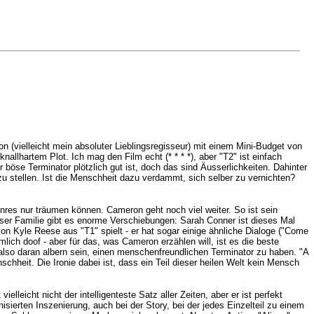
n (vielleicht mein absoluter Lieblingsregisseur) mit einem Mini-Budget von
nallhartem Plot. Ich mag den Film echt (* * * *), aber "T2" ist einfach
böse Terminator plötzlich gut ist, doch das sind Äusserlichkeiten. Dahinter
en zu stellen. Ist die Menschheit dazu verdammt, sich selber zu vernichten?
enres nur träumen können. Cameron geht noch viel weiter. So ist sein
eser Familie gibt es enorme Verschiebungen: Sarah Conner ist dieses Mal
 von Kyle Reese aus "T1" spielt - er hat sogar einige ähnliche Dialoge ("Come
mlich doof - aber für das, was Cameron erzählen will, ist es die beste
lso daran albern sein, einen menschenfreundlichen Terminator zu haben. "A
heit. Die Ironie dabei ist, dass ein Teil dieser heilen Welt kein Mensch
leicht nicht der intelligenteste Satz aller Zeiten, aber er ist perfekt
nisierten Inszenierung, auch bei der Story, bei der jedes Einzelteil zu einem