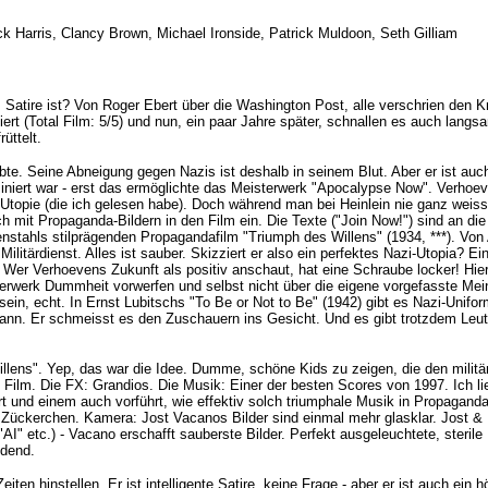
k Harris, Clancy Brown, Michael Ironside, Patrick Muldoon, Seth Gilliam
 Satire ist? Von Roger Ebert über die Washington Post, alle verschrien den K
iert (Total Film: 5/5) und nun, ein paar Jahre später, schnallen es auch langsa
üttelt.
lebte. Seine Abneigung gegen Nazis ist deshalb in seinem Blut. Aber er ist au
niert war - erst das ermöglichte das Meisterwerk "Apocalypse Now". Verhoeve
pie (die ich gelesen habe). Doch während man bei Heinlein nie ganz weiss, wie
h mit Propaganda-Bildern in den Film ein. Die Texte ("Join Now!") sind an d
stahls stilprägenden Propagandafilm "Triumph des Willens" (1934, ***). Von 
Militärdienst. Alles ist sauber. Skizziert er also ein perfektes Nazi-Utopia? 
tät. Wer Verhoevens Zukunft als positiv anschaut, hat eine Schraube locker! Hi
sterwerk Dummheit vorwerfen und selbst nicht über die eigene vorgefasste Me
ein, echt. In Ernst Lubitschs "To Be or Not to Be" (1942) gibt es Nazi-Unifor
 kann. Er schmeisst es den Zuschauern ins Gesicht. Und es gibt trotzdem Leut
Willens". Yep, das war die Idee. Dumme, schöne Kids zu zeigen, die den mil
ilm. Die FX: Grandios. Die Musik: Einer der besten Scores von 1997. Ich lieb
t und einem auch vorführt, wie effektiv solch triumphale Musik in Propaganda-
he Zückerchen. Kamera: Jost Vacanos Bilder sind einmal mehr glasklar. Jost 
 etc.) - Vacano erschafft sauberste Bilder. Perfekt ausgeleuchtete, sterile Bi
ndend.
iten hinstellen. Er ist intelligente Satire, keine Frage - aber er ist auch ein h