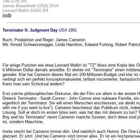
Tele (CH) 3/4
James Berardinelli (USA) 3½/4
Leonard Maltin (USA) 3/4
imdb
Terminator II: Judgment Day
USA 1991
Buch, Produktion und Regie: James Cameron
Mit: Arnold Schwarzenegger, Linda Hamilton, Edward Furlong, Robert Patric
Für einige Puristen wie etwa Leonard Maltin ist "T2" bloss eine Kopie des O
6 Millionen Dollar damals anstellte. Er drehte mit "Terminator" einen mittler
genialer. Klar hat Cameron dieses Mal ein 100-Millionen-Budget und klar is
verbirgt sich ein perfekt konzeptionalisierter, brillant inszenierter, fantas
Kann man sein Schicksal ändern?
Erst solche philosophischen Diskurse, die der Film vor allem in der ersten 
Dreieck Terminator - Sarah Connor - John Connor eine nukleare Familie, ei
eigentlich der Terminator. Sie will einen Menschen erschiessen, sie denkt nu
with me if you want to live"). Cameron bescheisst das Publikum nicht, indem 
Lösung. Soll er doch im ersten böse sein, was hat das mit diesem zu tun?
Boy and his Terminator" nennt Cameron manche Szenen, doch diese sind ja n
ist, sondern Maschine.
Ironie steckt bei Cameron immer drin. Und natürlich auch Humor. Die One-Liner
platziert. Er sitzt. Und bei Cameron sitzt immer alles. Er ist ein hochpräzis