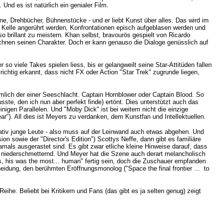
nd es ist natürlich ein genialer Film.
ne, Drehbücher, Bühnenstücke - und er liebt Kunst über alles. Das wird im
 Kelle angerührt werden, Konfrontationen episch aufgeblasen werden und
 brillant zu meistern. Khan selbst, bravourös gespielt von Ricardo
ichnen seinen Charakter. Doch er kann genauso die Dialoge genüsslich auf
o viele Takes spielen liess, bis er gelangweilt seine Star-Attitüden fallen
 richtig erkannt, dass nicht FX oder Action "Star Trek" zugrunde liegen,
mlich der einer Seeschlacht. Captain Hornblower oder Captain Blood. So
e, den ich nun aber perfekt finde) ertönt. Dies unterstützt auch das
nigen Parallelen. Und "Moby Dick" ist bei weitem nicht die einzige
ar"). All dies ist Meyers zu verdanken, dem Kunstfan und Intellektuellen.
relativ junge Leute - also muss auf der Leinwand auch etwas abgehen. Und
ion sowie der "Director's Edition") Scottys Neffe, dann gibt es familiäre
amals ausgerastet sind. Es gibt zwar etliche kleine Hinweise darauf, dass
k" niederschmetternd. Und Meyer hat die Szene auch derart melancholisch
ls, his was the most... human" fertig sein, doch die Zuschauer empfanden
eidung, den berühmten Eröffnungsmonolog ("Space the final frontier ... to
eihe. Beliebt bei Kritikern und Fans (das gibt es ja selten genug) zeigt