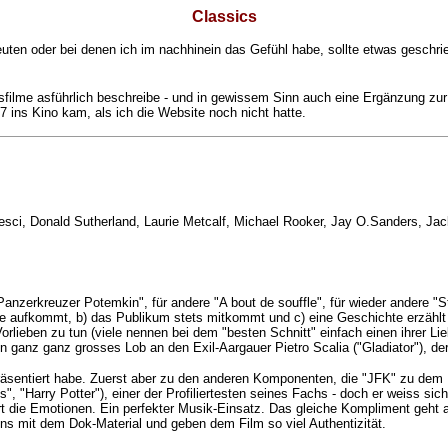
Classics
euten oder bei denen ich im nachhinein das Gefühl habe, sollte etwas geschrie
ngsfilme asführlich beschreibe - und in gewissem Sinn auch eine Ergänzung zu
97 ins Kino kam, als ich die Website noch nicht hatte.
ci, Donald Sutherland, Laurie Metcalf, Michael Rooker, Jay O.Sanders, Ja
"Panzerkreuzer Potemkin", für andere "A bout de souffle", für wieder andere
le aufkommt, b) das Publikum stets mitkommt und c) eine Geschichte erzählt wi
rlieben zu tun (viele nennen bei dem "besten Schnitt" einfach einen ihrer Lieb
ganz ganz grosses Lob an den Exil-Aargauer Pietro Scalia ("Gladiator"), der
äsentiert habe. Zuerst aber zu den anderen Komponenten, die "JFK" zu dem 
, "Harry Potter"), einer der Profiliertesten seines Fachs - doch er weiss sich
rt die Emotionen. Ein perfekter Musik-Einsatz. Das gleiche Kompliment geh
ns mit dem Dok-Material und geben dem Film so viel Authentizität.