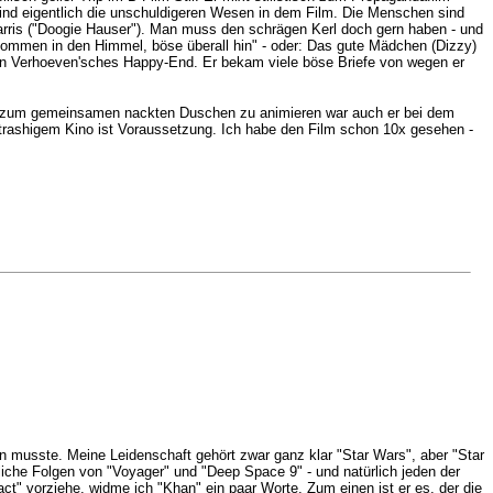
 sind eigentlich die unschuldigeren Wesen in dem Film. Die Menschen sind
Harris ("Doogie Hauser"). Man muss den schrägen Kerl doch gern haben - und
 kommen in den Himmel, böse überall hin" - oder: Das gute Mädchen (Dizzy)
r ein Verhoeven'sches Happy-End. Er bekam viele böse Briefe von wegen er
ns zum gemeinsamen nackten Duschen zu animieren war auch er bei dem
 trashigem Kino ist Voraussetzung. Ich habe den Film schon 10x gesehen -
sen musste. Meine Leidenschaft gehört zwar ganz klar "Star Wars", aber "Star
iche Folgen von "Voyager" und "Deep Space 9" - und natürlich jeden der
ct" vorziehe, widme ich "Khan" ein paar Worte. Zum einen ist er es, der die