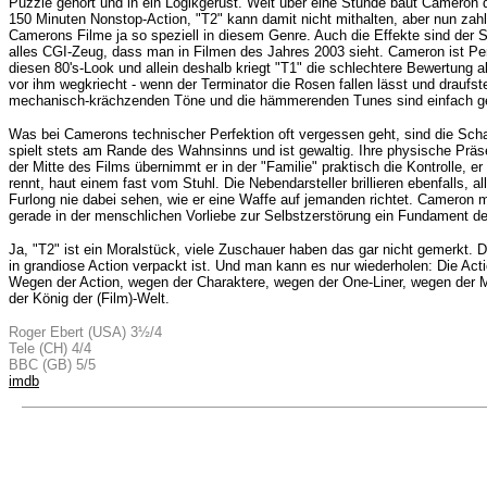
Puzzle gehört und in ein Logikgerüst. Weit über eine Stunde baut Cameron
150 Minuten Nonstop-Action, "T2" kann damit nicht mithalten, aber nun zahlt
Camerons Filme ja so speziell in diesem Genre. Auch die Effekte sind der S
alles CGI-Zeug, dass man in Filmen des Jahres 2003 sieht. Cameron ist Perfek
diesen 80's-Look und allein deshalb kriegt "T1" die schlechtere Bewertung 
vor ihm wegkriecht - wenn der Terminator die Rosen fallen lässt und draufst
mechanisch-krächzenden Töne und die hämmerenden Tunes sind einfach ge
Was bei Camerons technischer Perfektion oft vergessen geht, sind die Schau
spielt stets am Rande des Wahnsinns und ist gewaltig. Ihre physische Präse
der Mitte des Films übernimmt er in der "Familie" praktisch die Kontrolle, er
rennt, haut einem fast vom Stuhl. Die Nebendarsteller brillieren ebenfalls, 
Furlong nie dabei sehen, wie er eine Waffe auf jemanden richtet. Cameron m
gerade in der menschlichen Vorliebe zur Selbstzerstörung ein Fundament d
Ja, "T2" ist ein Moralstück, viele Zuschauer haben das gar nicht gemerkt. 
in grandiose Action verpackt ist. Und man kann es nur wiederholen: Die Acti
Wegen der Action, wegen der Charaktere, wegen der One-Liner, wegen der M
der König der (Film)-Welt.
Roger Ebert (USA) 3½/4
Tele (CH) 4/4
BBC (GB) 5/5
imdb