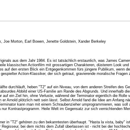
k, Joe Morton, Earl Bowen, Jenette Goldstein, Xander Berkeley
riginals aus dem Jahr 1984. Es ist tatsächlich erstaunlich, was James Camero
weile klassischen Actionfilm mit grossartigen Charakteren, düsterem Look und k
t es auf den ersten Blick ein Entgegenkommen fürs jüngere Publikum, wenn der 
tisch gespielter Action-Klassiker, der sich getraut, gravierende moralische Frag
Hälfte durchläuft, heben "T2" auf ein Niveau, von dem anderen Streifen des G
n absurdes Abbild einer US-Familie am Rande des Abgrunds. Und innerhalb di
r auf ein Ziel hin, ohne Verluste, während der Terminator eigentlich die Rolle
er Arnold plötzlich nett sein lässt. Selbst Arnold fand die Idee am Anfang nä
 Terminator kann man mit einem Schraubenzieher umprogrammieren, was soll a
ur Kontrastprogramm. Heile Welt im Gegensatz zur sich vernichtenden Mensch
 in "T2" gehören zu den bekanntesten überhaupt. "Hasta la vista, baby" ist viel
er Regisseur, bei dem nichts dem Zufall überlassen ist - nicht bei der hochtech