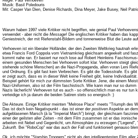
Regie: Paul Verhoeven
Musik: Basil Poledouris
Mit: Casper Van Dien, Denise Richards, Dina Meyer, Jake Busey, Neil Patric
Warum haben 1997 viele Kritiker nicht begriffen, wie genial Paul Verhoevens
verwendet - aber nicht die
Message
! Die englischen Kritiker haben das kapp
Geniestreich, der mit Riefenstahl-Bildern und tonnenweise Blut die Leute aufr
Verhoeven ist ein liberaler Holländer, der den Zweiten Weltkrieg hautnah er
etwa Francis Ford Coppola vom Vietnamkrieg gleichsam angeekelt und faszi
kommt nahe ran. Er basiert nur noch lose auf Robert Heinleins Faschismus-Uto
einem gesunden Menschen bei Verhoeven sofort klar. Verhoeven steigt gleic
stehende schöne Menschen) an die Nazi-Propaganda, allen voran Leni Riefen
und Ordnung. Es gibt fast kein Verbrechen. Es gibt die Todesstrafe. Es gibt 
er zeigt auch, dass es in dieser Welt keine Freiheit gibt, keine Individuali
Beispiel gehört für mich zur dümmsten Sorte Kritiker. Jene, die einem Mei
Nazi-Uniformen, also ist der Film faschistisch. Wie kann man nur so dumm s
Nazis lächerlich! Verhoeven tut es auch - so offensichtlich man es nur tun
verteidige ich ja darum die beiden Satiren stets so energisch :)
Die Akteure. Einige Kritiker meinten "Melrose Place" meets "Triumph des 
Das ist doch kein Negativpunkt - das ist einer der
positiven
Aspekte an dem F
aufgeblasenen Marsch (à la "Imperial March") bringt, der gleichsam faszinier
einer der geilsten aller Zeiten - mit dem Film zusammen ist er das ironisc
arbeiten mit Nebel und Gegenlicht, um Atmosphäre zu erzeugen ("Legend", "AI"
Zukunft. Bei "RoboCop" war das auch der Fall und funktioniert genauso ble
Ok, ich möchte "Starship Troopers" nicht als den intelligentesten Film aller Ze