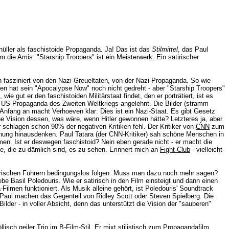
nüller als faschistoide Propaganda. Ja! Das ist das
Stilmittel
, das Paul
m die Amis: "Starship Troopers" ist ein Meisterwerk. Ein satirischer
ch fasziniert von den Nazi-Greueltaten, von der Nazi-Propaganda. So wie
n hat sein "Apocalypse Now" noch nicht gedreht - aber "Starship Troopers"
 gut er den faschistoiden Militärstaat findet, den er porträtiert, ist es
ie US-Propaganda des Zweiten Weltkriegs angelehnt. Die Bilder (stramm
Anfang an macht Verhoeven klar: Dies ist ein Nazi-Staat. Es gibt Gesetz
Eine Vision dessen, was wäre, wenn Hitler gewonnen hätte? Letzteres ja, aber
er schlagen schon 90% der negativen Kritiken fehl. Der Kritiker von
CNN
zum
inung hinausdenken. Paul Tatara (der CNN-Kritiker) sah schöne Menschen in
men. Ist er deswegen faschistoid? Nein eben gerade nicht - er macht die
e, die zu dämlich sind, es zu sehen. Erinnert mich an
Fight Club
- vielleicht
itärischen Führern bedingungslos folgen. Muss man dazu noch mehr sagen?
e Basil Poledouris. Wie er satirisch in den Film einsteigt und dann einen
Filmen funktioniert. Als Musik alleine gehört, ist Poledouris' Soundtrack
& Paul machen das Gegenteil von Ridley Scott oder Steven Spielberg. Die
lder - in voller Absicht, denn das unterstützt die Vision der "sauberen"
öllisch geiler Trip im B-Film-Stil. Er mixt stilistisch zum Propagandafilm