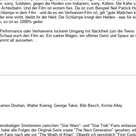
r, sorry, Soldaten, gegen die Horden von Indianern, sorry, Käfern. Die Käfer
 Achterbahn. Und der Film ist extrem fies. Da ist zum Beispiel Neil Patrick 
 Schlampe in dem Film - und da es ein Verhoeven-Film ist, gilt "gute Mädchen
er eine stirbt, bleibt ihr der Held. Die Schlampe kriegt den Helden - was fü
, so ist es 1000% geiler.
he Performance oder Verhoevens lockerer Umgang mit Nacktheit (um die Tee
 Schaut euch den Film an. Ein sarker Magen, ein offener Geist und Spass an
ammt alt aussehen ...
James Doohan, Walter Koenig, George Takei, Bibi Besch, Kirstie Alley
st feindseligen Streitereien zwischen "Star Wars"- und "Star Trek"-Fans einlas
abe alle Folgen der Original-Serie sowie "The Next Generation" gesehen, etl
den Fans nach wie vor "The Wrath of Khan". Obwohl ich persönlich "First Conta