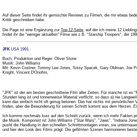
Auf dieser Seite findet ihr gemischte Reviews zu Filmen, die mir etwas bed
Kritik geschrieben habe.
Die Page ist eine Ergänzung zur
Top-12-Seite
, auf der ich meine 12 Liebli
findet ihr die "weniger aktuellen" Filme wie z.B. "Starship Troopers", der 19
JFK
USA 1991
Buch, Produktion und Regie: Oliver Stone
Musik: John Williams
Mit: Kevin Costner, Tommy Lee Jones, Sissy Spacek, Gary Oldman, Joe Pes
Knight, Vincent D'Onofrio,
"JFK" ist der am besten geschnittene Film aller Zeiten. Für manche ist es 
Stunden lang ist und tonnenweise Material verflicht, so dass a) nie Langwei
kann das einfach nicht oft genug betonen. Das hat nichts mit persönlichen Vo
finden, aber die Bewunderung für seinen Schnitt kommt aus dem Herzen. Ein 
Ich komme nochmals kurz auf den Schnitt zurück, wenn ich mehr Fakten pr
die Musik. Komponist ist John Williams ("Star Wars", "Jaws", "Indiana Jones"
pusht die Handlung in den schnellen Schnittmontagen voran, sie untermaue
und hier den Look des Films prägt. Die gefilmten Szenen harmonieren beste