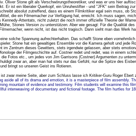
ativ. Oliver Stone gilt als Verschwörungstheoretiker, und was er uns hier auf
t. Er ist ein liberaler Querkopf, ein Unruhestifter - und "JFK" sein Beitrag zu
 schreibt absolut zutreffend, dass es einem Filmkritiker egal sein muss, ob St
 Mittel, die ein Filmemacher zur Verfügung hat, erreicht. Ich muss sagen, mic
Kennedy-Attentats, nicht zuletzt die noch immer offizielle Theorie der Warren
l Mühe, Stones Version zu unterstützen. Aber wie gesagt: Für die Qualität des
lmemacher, wenn nicht, ist das nicht tragisch. Dann sieht man das Werk halt
 eine solche Spannung aufrechterhalten. Das schafft Stone eben vornehmlich m
eler. Stone hat ein gewaltiges Ensemble vor die Kamera geholt und jede Rolle
 im Zentrum dieses Gewitters, stets irgendwie gelassen, aber stets emotional 
Monologe der Filmgeschichte auf. Costner redet und redet, was in einem schl
e, die Fotos etc., um jedes von Jim Garrisons (Costner) Argumenten zu unter
schuldigt zwar an, aber man hat stets nur das Gefühl, nur die Spitze des Eis
 und bringt so unseren Geist ins Rotieren.
ist zwar meine Seite, aber zum Schluss lasse ich Kritiker-Guru Roger Ebert 
g aside all of its drama and emotion, it is a masterpiece of film assembly. The
ing mountain of evidence and testimony. Film students will examine this film
ful interweaving of documentary and fictional footage. The film hurtles for 18