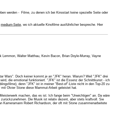
ben werden - Filme, zu denen ich bei Kinostart keine spezielle Seite oder
r
medium-Seite
, wo ich aktuelle Kinofilme ausführlicher bespreche. Hier
ck Lemmon, Walter Matthau, Kevin Bacon, Brian Doyle-Murray, Vayne
 "Star Wars". Doch keiner kommt je an "JFK" heran. Warum? Weil "JFK" drei
rd, die emotional funktioniert. "JFK" ist die Essenz der Schnittkunst - ich
lingsfilme), denn "JFK" ist in meiner "Best-of"-Liste nicht in den Top-20 zu
 mit Olvier Stone diese Mammut-Arbeit geleistet hat.
Meisterwerk machen, das es ist. Ich fange beim "Unwichtigen" an. Da wäre
 zurückzunehmen. Die Musik ist relativ dezent, aber stets kraftvoll. Sie
t an Kameramann Robert Richardson, der oft mit Stone zusammenarbeitete