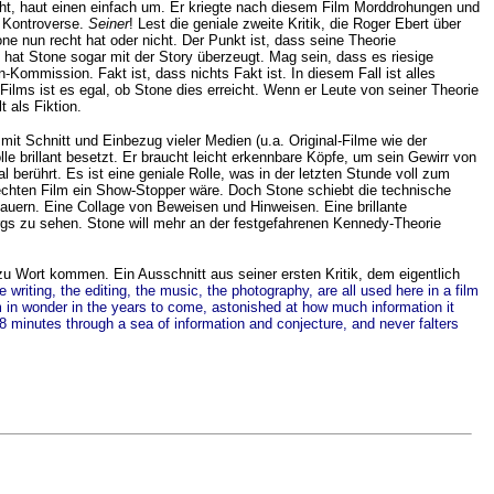
tischt, haut einen einfach um. Er kriegte nach diesem Film Morddrohungen und
r Kontroverse.
Seiner
! Lest die geniale zweite Kritik, die Roger Ebert über
one nun recht hat oder nicht. Der Punkt ist, dass seine Theorie
h hat Stone sogar mit der Story überzeugt. Mag sein, dass es riesige
-Kommission. Fakt ist, dass nichts Fakt ist. In diesem Fall ist alles
 Films ist es egal, ob Stone dies erreicht. Wenn er Leute von seiner Theorie
 als Fiktion.
it Schnitt und Einbezug vieler Medien (u.a. Original-Filme wie der
 brillant besetzt. Er braucht leicht erkennbare Köpfe, um sein Gewirr von
berührt. Es ist eine geniale Rolle, was in der letzten Stunde voll zum
echten Film ein Show-Stopper wäre. Doch Stone schiebt die technische
mauern. Eine Collage von Beweisen und Hinweisen. Eine brillante
bergs zu sehen. Stone will mehr an der festgefahrenen Kennedy-Theorie
zu Wort kommen. Ein Ausschnitt aus seiner ersten Kritik, dem eigentlich
 writing, the editing, the music, the photography, are all used here in a film
 in wonder in the years to come, astonished at how much information it
8 minutes through a sea of information and conjecture, and never falters