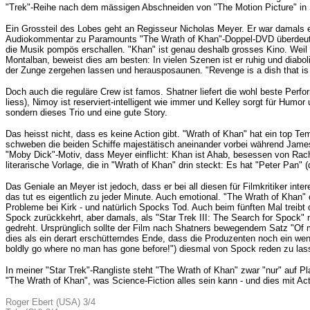
"Trek"-Reihe nach dem mässigen Abschneiden von "The Motion Picture" in Sch
Ein Grossteil des Lobes geht an Regisseur Nicholas Meyer. Er war damals ei
Audiokommentar zu Paramounts "The Wrath of Khan"-Doppel-DVD überdeutlich
die Musik pompös erschallen. "Khan" ist genau deshalb grosses Kino. Weil M
Montalban, beweist dies am besten: In vielen Szenen ist er ruhig und diabo
der Zunge zergehen lassen und herausposaunen. "Revenge is a dish that is b
Doch auch die reguläre Crew ist famos. Shatner liefert die wohl beste Perfo
liess), Nimoy ist reserviert-intelligent wie immer und Kelley sorgt für Humor
sondern dieses Trio und eine gute Story.
Das heisst nicht, dass es keine Action gibt. "Wrath of Khan" hat ein top 
schweben die beiden Schiffe majestätisch aneinander vorbei während James 
"Moby Dick"-Motiv, dass Meyer einflicht: Khan ist Ahab, besessen von Rache
literarische Vorlage, die in "Wrath of Khan" drin steckt: Es hat "Peter Pan
Das Geniale an Meyer ist jedoch, dass er bei all diesen für Filmkritiker in
das tut es eigentlich zu jeder Minute. Auch emotional. "The Wrath of Khan" dü
Probleme bei Kirk - und natürlich Spocks Tod. Auch beim fünften Mal treibt 
Spock zurückkehrt, aber damals, als "Star Trek III: The Search for Spock"
gedreht. Ursprünglich sollte der Film nach Shatners bewegendem Satz "Of my
dies als ein derart erschütterndes Ende, dass die Produzenten noch ein wen
boldly go where no man has gone before!") diesmal von Spock reden zu las
In meiner "Star Trek"-Rangliste steht "The Wrath of Khan" zwar "nur" auf Pla
"The Wrath of Khan", was Science-Fiction alles sein kann - und dies mit Act
Roger Ebert (USA) 3/4