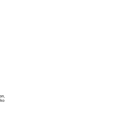
on,
iko