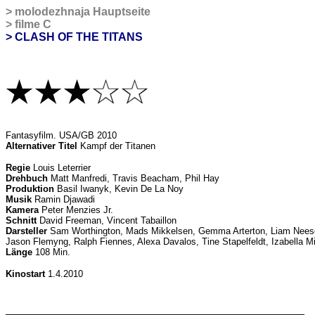
>
molodezhnaja Hauptseite
>
filme C
> CLASH OF THE TITANS
Fantasyfilm
. USA/GB 2010
Alternativer Titel
Kampf der Titanen
Regie
Louis Leterrier
Drehbuch
Matt Manfredi, Travis Beacham, Phil Hay
Produktion
Basil Iwanyk, Kevin De La Noy
Musik
Ramin Djawadi
Kamera
Peter Menzies Jr.
Schnitt
David Freeman, Vincent Tabaillon
Darsteller
Sam Worthington, Mads Mikkelsen, Gemma Arterton, Liam Nees
Jason Flemyng, Ralph Fiennes, Alexa Davalos, Tine Stapelfeldt, Izabella M
Länge
108 Min.
Kinostart
1.4.2010