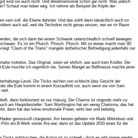
ut sind sie auch nicht. Und dreidimensional schon gar nicht. Was jedoch
r? Schaut man lieber weg. Ich nehme als Beispiel die Köpfe der
n sein soll, die Ebene dahinter. Und das sieht dann tatsächlich auch so
Problem auch auf, weil die Techniker nicht genau wissen, wer wo im Raum
werden, die sich dann bei einem Schwenk unterschiedlich schnell bewegen
Zuschauen. Es ist ein Pfusch. Pfusch. Pfusch. Mit so etwas macht man 3D
egt "Clash of the Titans" mangels ästhetischer Befriedigung jedenfalls nur
einahe mühelos. Das Original, seien wir ehrlich, war auch kein Knüller. Der
ll-Eule mochte ich eigentlich nie. Seinen Mangel an Raffinesse machte jener
erhaltungs-Level. Die Tricks reichen von schlecht (das Gesicht der
 die olle Eule kommt in einem Kurzauftritt vor, auch wenn sie von Sam
 nett.
eift, dann funktioniert es nur mässig. Der Charme ist nirgends mehr zu
gt auch am Hauptdarsteller: Sam Worthington hat ein wenig Charisma, das hat
bt, dann hat das keine emotionale Power, wirkt leer und beliebig.
s Hades genussvoll chargieren. Am besten gefielen mir Mads Mikkelsen und
ilm ein B-Werk seiner Ära war, dann ist das Update 2010 eines für die
 Tricks enttäuschen, die Action ist zu schnell - doch es gibt immer wieder