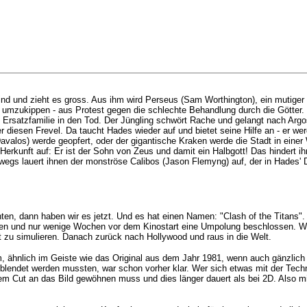
ind und zieht es gross. Aus ihm wird Perseus (
Sam Worthington
), ein mutige
s umzukippen - aus Protest gegen die schlechte Behandlung durch die Götter. 
Ersatzfamilie in den Tod. Der Jüngling schwört Rache und gelangt nach Argos
iesen Frevel. Da taucht Hades wieder auf und bietet seine Hilfe an - er werd
avalos) werde geopfert, oder der gigantische Kraken werde die Stadt in eine
ne Herkunft auf: Er ist der Sohn von Zeus und damit ein Halbgott! Das hindert
wegs lauert ihnen der monströse Calibos (Jason Flemyng) auf, der in Hades' D
ten, dann haben wir es jetzt. Und es hat einen Namen: "Clash of the Titans". W
n und nur wenige Wochen vor dem Kinostart eine Umpolung beschlossen. Wah
kt zu simulieren. Danach zurück nach Hollywood und raus in die Welt.
lm, ähnlich im Geiste wie das Original aus dem Jahr 1981, wenn auch gänzlic
blendet werden mussten, war schon vorher klar. Wer sich etwas mit der Techn
m Cut an das Bild gewöhnen muss und dies länger dauert als bei 2D. Also min