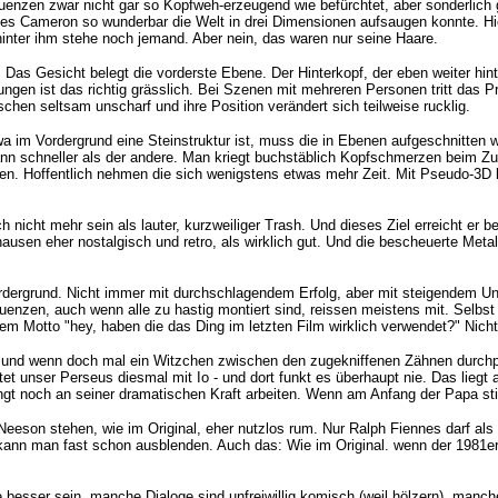
uenzen zwar nicht gar so Kopfweh-erzeugend wie befürchtet, aber sonderlich g
es Cameron so wunderbar die Welt in drei Dimensionen aufsaugen konnte. Hie
hinter ihm stehe noch jemand. Aber nein, das waren nur seine Haare.
as Gesicht belegt die vorderste Ebene. Der Hinterkopf, der eben weiter hinte
ngen ist das richtig grässlich. Bei Szenen mit mehreren Personen tritt das 
chen seltsam unscharf und ihre Position verändert sich teilweise rucklig.
 im Vordergrund eine Steinstruktur ist, muss die in Ebenen aufgeschnitten 
dann schneller als der andere. Man kriegt buchstäblich Kopfschmerzen beim 
n. Hoffentlich nehmen die sich wenigstens etwas mehr Zeit. Mit Pseudo-3D kri
h nicht mehr sein als lauter, kurzweiliger Trash. Und dieses Ziel erreicht er b
hausen eher nostalgisch und retro, als wirklich gut. Und die bescheuerte Meta
dergrund. Nicht immer mit durchschlagendem Erfolg, aber mit steigendem Unt
quenzen, auch wenn alle zu hastig montiert sind, reissen meistens mit. Selbst
m Motto "hey, haben die das Ding im letzten Film wirklich verwendet?" Nicht
eg und wenn doch mal ein Witzchen zwischen den zugekniffenen Zähnen durchpf
rtet unser Perseus diesmal mit Io - und dort funkt es überhaupt nie. Das lie
ingt noch an seiner dramatischen Kraft arbeiten. Wenn am Anfang der Papa stir
eson stehen, wie im Original, eher nutzlos rum. Nur Ralph Fiennes darf al
ann man fast schon ausblenden. Auch das: Wie im Original. wenn der 1981er-F
besser sein, manche Dialoge sind unfreiwillig komisch (weil hölzern), manche