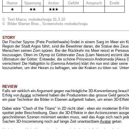
Humor
Spannung
Action
Gefühl
Anspruch
Erotik
.
.
.
© Text Marco, molodezhnaja 31.3.10
© Bilder Warner Bros., Screenshots molodezhnaja
STORY
Der Fischer Spyros (Pete Postlethwaite) findet in einem Sarg im Meer ein K
Region der Stadt Argos fährt, sind die Bewohner daran, die Statue des Zeu
Menschen seinen Zorn spüren. Bei der Rückkehr ins Meer reisst er Perseus 
loszusagen. Oben im Olymp ist Göttervater Zeus (Liam Neeson) erzürnt über d
Ultimatum der Götter: Entweder, die schöne Prinzessin Andromeda (Alexa D
vernichten! Die Halbgöttin Io (
Gemma Arterton
) klärt ihn nun erst über sei
loszuziehen, um drei Hexen zu befragen, wie der Kraken zu töten sei. Unter
REVIEW
Falls wir wirklich ein Argument gegen nachträgliche 3D-Konvertierung brauch
Erfolg von
Avatar
schielend haben die Produzenten das grosse Geld geroche
ein paar Techniker die Bilder in Ebenen aufgeteilt haben, um einen 3D-Effe
Dabei wäre "Clash of the Titans" in 2D nicht übel - eben ein moderner B-Fi
spottet jeder Beschreibung. Dass die 3D-Effekte in den Actionszenen ausge
geschnittenen Szenen minimiert werden muss, weil das Auge sich nach jede
Sachen 3D-Inszenierung noch auf lange Zeit unantastbare
Avatar
getan.