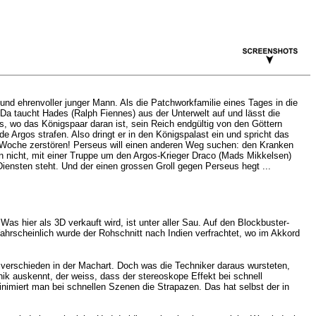
r und ehrenvoller junger Mann. Als die Patchworkfamilie eines Tages in die
Da taucht Hades (Ralph Fiennes) aus der Unterwelt auf und lässt die
, wo das Königspaar daran ist, sein Reich endgültig von den Göttern
e Argos strafen. Also dringt er in den Königspalast ein und spricht das
r Woche zerstören! Perseus will einen anderen Weg suchen: den Kranken
 ihn nicht, mit einer Truppe um den Argos-Krieger Draco (Mads Mikkelsen)
iensten steht. Und der einen grossen Groll gegen Perseus hegt ...
as hier als 3D verkauft wird, ist unter aller Sau. Auf den Blockbuster-
rscheinlich wurde der Rohschnitt nach Indien verfrachtet, wo im Akkord
h verschieden in der Machart. Doch was die Techniker daraus wursteten,
ik auskennt, der weiss, dass der stereoskope Effekt bei schnell
imiert man bei schnellen Szenen die Strapazen. Das hat selbst der in