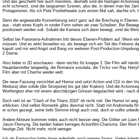
Und das geschieht hier auch meistens, deshalb sind die hastigen Actionseq
echt schmerzt, sind die langsamen Szenen, also die, in denen man bei Jam
Protagonisten. Als ich Pete Postlethwaite zum ersten Mal sah, dachte ich, 
Denn die angewandte Konvertierung setzt ganz auf die Brechung in Ebenen. D
aus - statt eines Kopfs in runder Form sehen wir zwei Scheiben. Bei Bewegu
positioniert werden soll. Sobald die Kamera sich dann bewegt, sind die Mens
Selbst bei Panorama-Aufnahmen tritt dieses Ebenen-Problem auf: Wenn etwa
müssen. Und es wirkt bisweilen so, als bewege sich ein Teil des Felsens 
kaputt und mir wird Angst und Bang vor weiteren Post-Production-Umpolunge
2 Sterne.
Also lieber in 2D anschauen - dann reichts für knappe 3. Der Film will nämlic
Hauptdarsteller langweilig, die Romanze sosolala, die Tricks von Ray Harry
Film aber mit Charme wieder wett.
Die neue Fassung verzichtet auf Humor und setzt Action und CGI in den Vor
Medusa) über solide (die Skorpione) bis gut (der Kraken). Und die Actionse
Worthington eher mit einem abschätzigen Grinsen begutachtet wird - nach de
Doch nett ist an "Clash of the Titans 2010" eh nicht viel. Der Humor ist w
erblicken. Und selbst Romantik gibts diesmal nicht. Statt mit Andromeda fli
er schon gezeigt, seine tiefe Stimme klingt auch cool, doch er sollte unbed
Andere Akteure kommen indes auch nicht besser weg. Die Götter um Liam Ne
Jason Flemyng. Die beiden haben kerniges Actionfilm-Charisma. Den Rest k
heutige Zeit. Nicht mehr, nicht weniger.
Ich als Fantasyfan hatte daran jedenfalls noch meinen Spass. Vieles könnte 