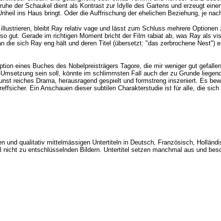
e der Schaukel dient als Kontrast zur Idylle des Gartens und erzeugt einen p
nheil ins Haus bringt. Oder die Auffrischung der ehelichen Beziehung, je nac
llustrieren, bleibt Ray relativ vage und lässt zum Schluss mehrere Optionen 
e so gut. Gerade im richtigen Moment bricht der Film rabiat ab, was Ray als 
n die sich Ray eng hält und deren Titel (übersetzt: "das zerbrochene Nest"
tion eines Buches des Nobelpreisträgers Tagore, die mir weniger gut gefallen h
-Umsetzung sein soll, könnte im schlimmsten Fall auch der zu Grunde liegend
kunst reiches Drama, herausragend gespielt und formstreng inszeniert. Es bewe
ffsicher. Ein Anschauen dieser subtilen Charakterstudie ist für alle, die sich
n und qualitativ mittelmässigen Untertiteln in Deutsch, Französisch, Holländ
 nicht zu entschlüsselnden Bildern. Untertitel setzen manchmal aus und besc