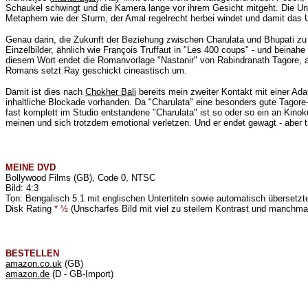
Schaukel schwingt und die Kamera lange vor ihrem Gesicht mitgeht. Die Unruh
Metaphern wie der Sturm, der Amal regelrecht herbei windet und damit das U
Genau darin, die Zukunft der Beziehung zwischen Charulata und Bhupati zu i
Einzelbilder, ähnlich wie François Truffaut in "Les 400 coups" - und beinah
diesem Wort endet die Romanvorlage "Nastanir" von
Rabindranath Tagore, a
Romans setzt Ray geschickt cineastisch um.
Damit ist dies nach
Chokher Bali
bereits mein zweiter Kontakt mit einer Adap
inhaltliche Blockade vorhanden. Da "Charulata" eine besonders gute Tagore
fast komplett im Studio entstandene "Charulata" ist so oder so ein an Kino
meinen und sich trotzdem emotional verletzen. Und er endet gewagt - aber tre
MEINE
DVD
Bollywood Films (GB), Code 0, NTSC
Bild: 4:3
Ton: Bengalisch 5.1 mit englischen Untertiteln sowie automatisch übersetzte
Disk Rating
* ½
(
Unscharfes Bild mit viel zu steilem Kontrast und manchmal
BESTELLEN
amazon.co.uk
(GB)
amazon.de
(D - GB-Import)