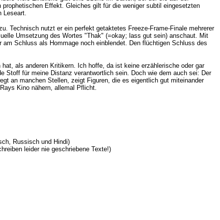
rophetischen Effekt. Gleiches gilt für die weniger subtil eingesetzten
h Leseart.
zu. Technisch nutzt er ein perfekt getaktetes Freeze-Frame-Finale mehrerer
visuelle Umsetzung des Wortes "Thak" (=okay; lass gut sein) anschaut. Mit
) er am Schluss als Hommage noch einblendet. Den flüchtigen Schluss des
at, als anderen Kritikern. Ich hoffe, da ist keine erzählerische oder gar
e Stoff für meine Distanz verantwortlich sein. Doch wie dem auch sei: Der
gt an manchen Stellen, zeigt Figuren, die es eigentlich gut miteinander
 Rays Kino nähern, allemal Pflicht.
isch, Russisch und Hindi)
hreiben leider nie geschriebene Texte!)