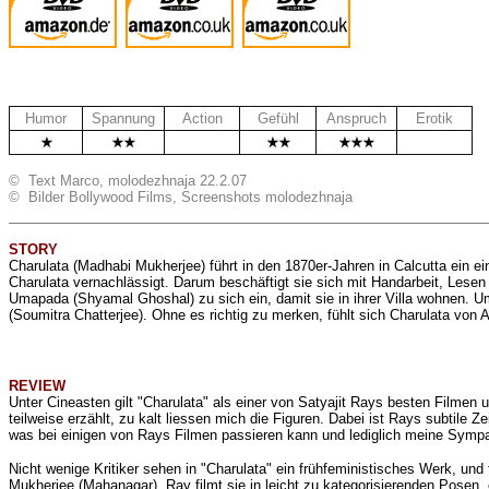
Humor
Spannung
Action
Gefühl
Anspruch
Erotik
.
.
© Text Marco, molodezhnaja 22.2.07
© Bilder Bollywood Films, Screenshots molodezhnaja
STORY
Charulata (Madhabi Mukherjee) führt in den 1870er-Jahren in Calcutta ein e
Charulata vernachlässigt. Darum beschäftigt sie sich mit Handarbeit, Lese
Umapada (Shyamal Ghoshal) zu sich ein, damit sie in ihrer Villa wohnen. U
(Soumitra Chatterjee). Ohne es richtig zu merken, fühlt sich Charulata vo
REVIEW
Unter Cineasten gilt "Charulata" als einer von Satyajit Rays besten Filmen 
teilweise erzählt, zu kalt liessen mich die Figuren. Dabei ist Rays subtil
was bei einigen von Rays Filmen passieren kann und lediglich meine Sympa
Nicht wenige Kritiker sehen in "Charulata" ein frühfeministisches Werk, un
Mukherjee (
Mahanagar
). Ray filmt sie in leicht zu
kategorisierenden
Posen, 