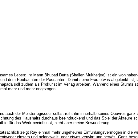
insames Leben: Ihr Mann Bhupati Dutta (Shailen Mukherjee) ist ein
wohlhabend
n und dem Beobachten der Passanten. Damit seine Frau etwas abgelenkt ist, l
mapada soll zudem als Prokurist im Verlag arbeiten. Während eines Sturms s
n Amal mehr und mehr angezogen.
und auch der Meisterregisseur selbst reiht ihn innerhalb seines Oeuvres ganz
e Zeichnung des Haushalts durchaus beeindruckend und das Spiel der Akteure sc
thie für das Werk beeinflusst, nicht aber meine Bewunderung.
d tatsächlich zeigt Ray einmal mehr ungeheures Einfühlungsvermögen in die w
entweder einsam und gelangweilt, oder etwas verwirrt und nervös. Ganz besond