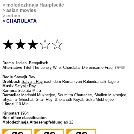
>
molodezhnaja Hauptseite
>
asian movies
>
indien
> CHARULATA
Drama
. Indien. Bengalisch
Alternative Titel
The Lonely Wife; Charulata: Die einsame Frau;
চারুলতা
Regie
Satyajit Ray
Drehbuch
Satyajit Ray
nach dem Roman von Rabindranath Tagore
Musik
Satyajit Ray
Kamera
Subrata Mitra
Darsteller
Madhabi Mukherjee, Soumitra Chatterjee, Shailen Mukherjee,
Shyamal Ghoshal, Gitali Roy, Bholanath Koyal, Suku Mukherjee
Länge
110 Min.
Kinostart
1964
Box office classification
-
Molodezhnaja Altersempfehlung
ab 12