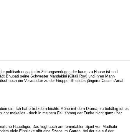
er politisch engagierter Zeitungsverleger, der kaum zu Hause ist und
ädt Bhupati seine Schwester Mandakini (Gitali Roy) und ihren Mann
tösst noch ein Verwandter zu der Gruppe: Bhupatis jüngerer Cousin Amal
 oben ein. Ich hatte trotzdem leichte Mühe mit dem Drama, zu behäbig ist es
hlicht makellos - doch in meinem Fall sprang der Funke nicht ganz über,
eibliche Hauptfigur. Das liegt auch am formidablen Spiel von Madhabi
ers viele Einblicke gibt eine Szene im Garten, bei der sie auf der