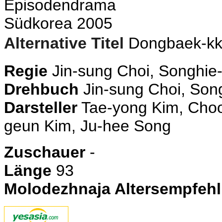
E
pisodendrama
Südkorea 2005
Alternative Titel
Dongbaek-kk
Regie
Jin-sung Choi, Songhie
Drehbuch
Jin-sung Choi, Son
Darsteller
Tae-yong Kim,
Cho
geun Kim, Ju-hee Song
Zuschauer
-
Länge
93
Molodezhnaja Altersempfeh