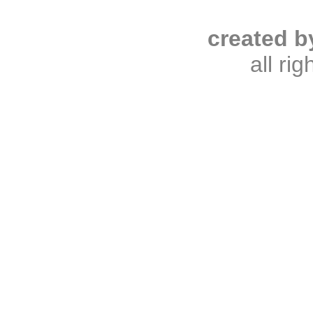
created b
all ri