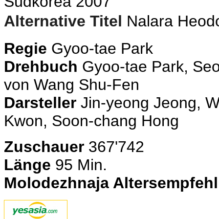
Südkorea 2007
Alternative Titel
Nalara He
Regie
Gyoo-tae Park
Drehbuch
Gyoo-tae Park, Se
von Wang Shu-Fen
Darsteller
Jin-yeong Jeong, 
Kwon, Soon-chang Hong
Zuschauer
367'742
Länge
95 Min.
Molodezhnaja Altersempfeh