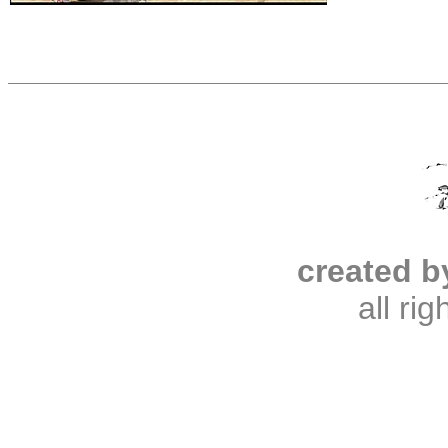
created b
all ri