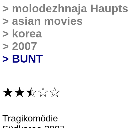
>
molodezhnaja Haupts
>
asian movies
>
korea
>
2007
> BUNT
Tragikom
ödie