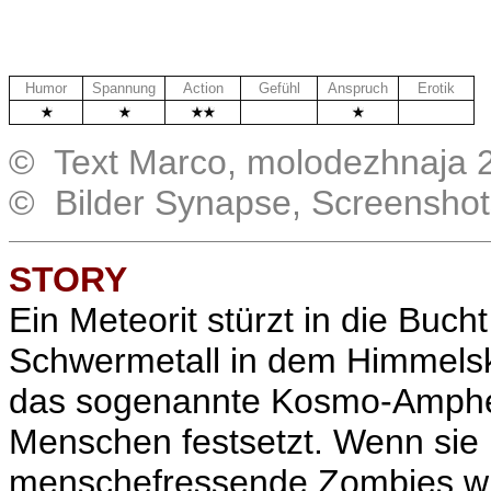
Humor
Spannung
Action
Gefühl
Anspruch
Erotik
.
.
© Text Marco, molodezhnaja 
© Bilder Synapse, Screensho
STORY
Ein Meteorit stürzt in die Buc
Schwermetall in dem Himmelsk
das sogenannte Kosmo-Amphet
Menschen festsetzt. Wenn sie 
menschefressende Zombies wie