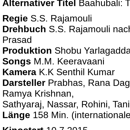
Alternativer Titel
Baahubali: 
Regie
S.S. Rajamouli
Drehbuch
S.S. Rajamouli nach
Prasad
Produktion
Shobu Yarlagadda
Songs
M.M. Keeravaani
Kamera
K.K Senthil Kumar
Darsteller
Prabhas, Rana Dagg
Ramya Krishnan,
Sathyaraj, Nassar, Rohini, Tani
Länge
158 Min. (internationa