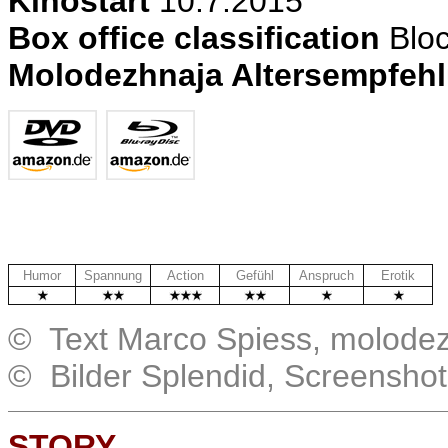
Kinostart
10.7.2015
Box office classification
Bloc
Molodezhnaja Altersempfeh
Humor
Spannung
Action
Gefühl
Anspruch
Erotik
© Text Marco Spiess, molode
© Bilder Splendid, Screensho
STORY