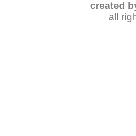
created b
all ri