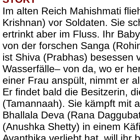
Im alten Reich Mahishmati fli
Krishnan) vor Soldaten. Sie sch
ertrinkt aber im Fluss. Ihr Bab
von der forschen Sanga (Rohi
ist Shiva (Prabhas) besessen 
Wasserfälle– von da, wo er h
einer Frau anspült, nimmt er a
Er findet bald die Besitzerin, d
(Tamannaah). Sie kämpft mit 
Bhallala Deva (Rana Daggubat
(Anushka Shetty) in einem Käfi
Avanthika verliebt hat, will ihr