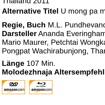
Thailand 2011
Alternative Titel
U mong pa me
Regie, Buch
M.L. Pundhevan
Darsteller
Ananda Everingham,
Mario Maurer, Petchtai Wongk
Pongpat Wachirabunjong, Tha
Länge
107 Min.
Molodezhnaja Altersempfeh