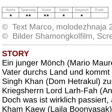
Humor
Spannung
Action
Gefühl
Anspruch
Erotik
.
© Text Marco, molodezhnaja 
© Bilder Shamongkolfilm, Scr
STORY
Ein junger Mönch (Mario Maure
Vater durchs Land und kommt in
Singh Khan (Dom Hetrakul) zum 
Kriegsherrn Lord Larh-Fah (A
Doch was ist wirklich passiert,
Kham Kaew (Laila Boonyasak) 