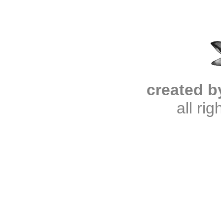
created b
all ri