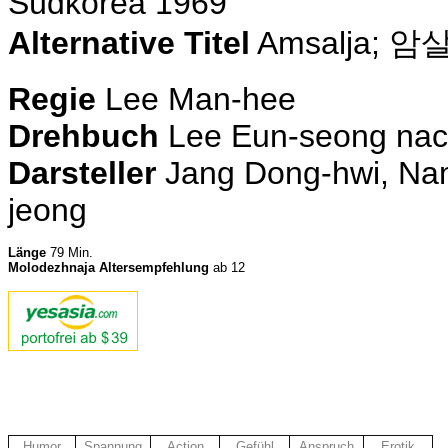
Südkorea 1969
Alternative Titel
Amsalja; 암
Regie
Lee Man-hee
Drehbuch
Lee Eun-seong na
Darsteller
Jang Dong-hwi, Na
jeong
Länge
79 Min.
Molodezhnaja Altersempfehlung
ab 12
Humor
Spannung
Action
Gefühl
Anspruch
Erotik