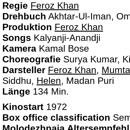
Regie
Feroz Khan
Drehbuch
Akhtar-Ul-Iman, O
Produktion
Feroz Khan
Songs
Kalyanji-Anandji
Kamera
Kamal Bose
Choreografie
Surya Kumar, K
Darsteller
Feroz Khan
,
Mumta
Siddhu,
Helen
, Madan Puri
Länge
134 Min.
Kinostart
1972
Box office classification
Semi
Molodezhnaja Altersempfeh