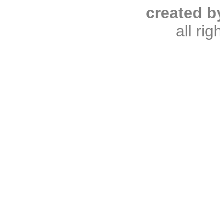
created b
all ri