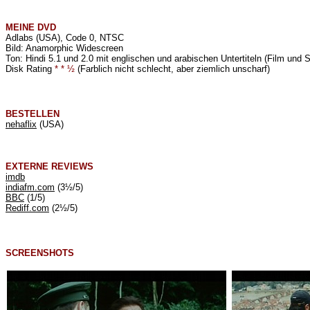
MEINE
DVD
Adlabs (USA), Code 0, NTSC
Bild: Anamorphic Widescreen
Ton: Hindi 5.1 und 2.0 mit englischen und arabischen Untertiteln (Film und 
Disk Rating
* * ½
(Farblich nicht schlecht, aber ziemlich unscharf)
BESTELLEN
nehaflix
(USA)
EXTERNE REVIEWS
imdb
indiafm.com
(3½/5)
BBC
(1/5)
Rediff.com
(2½/5)
SCREENSHOTS