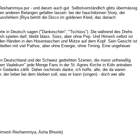
Reshammiya pur - und darum auch gut. Selbstverständlich gibts übermässig
len anderen Belangen gefallen lassen: bei der hauchdünnen Story, der
ssfehlern (Riya betritt die Disco im goldenen Kleid, das danach
Worte in Deutsch sagen ("Dankeschön", "Tschüss"). Die während des Drehs
sh spielen darf, bleibt blass. Süss, aber ohne Pep. Und Himesh selbst ist
 den Händen in den Hosentaschen und Mütze auf dem Kopf. Sein Gesicht ist
ebellen mit viel Pathos, aber ohne Energie, ohne Timing. Eine ungeheuer
n Deutschland und der Schweiz gedrehten Szenen, die meist unfreiwillig
alam Vaalekum" jede Menge Fans in der St. Agnes Kirche in Köln antraben
 Gedanke zählt. Daher nochmals danke, ich hoffe, alle, die da waren
er lieber bei dem bleiben soll, was er kann (singen) - doch wer alle
 (Himesh Reshammiya, Asha Bhosle).