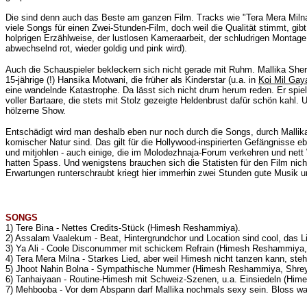
Die sind denn auch das Beste am ganzen Film. Tracks wie "Tera Mera Miln
viele Songs für einen Zwei-Stunden-Film, doch weil die Qualität stimmt, gi
holprigen Erzählweise, der lustlosen Kameraarbeit, der schludrigen Montage
abwechselnd rot, wieder goldig und pink wird).
Auch die Schauspieler bekleckern sich nicht gerade mit Ruhm. Mallika She
15-jährige (!) Hansika Motwani, die früher als Kinderstar (u.a. in
Koi Mil Gay
eine wandelnde Katastrophe. Da lässt sich nicht drum herum reden. Er spie
voller Bartaare, die stets mit Stolz gezeigte Heldenbrust dafür schön kahl
hölzerne Show.
Entschädigt wird man deshalb eben nur noch durch die Songs, durch Mallika
komischer Natur sind. Das gilt für die Hollywood-inspirierten Gefängnisse
und mitjohlen - auch einige, die im Molodezhnaja-Forum verkehren und nett
hatten Spass. Und wenigstens brauchen sich die Statisten für den Film nich
Erwartungen runterschraubt kriegt hier immerhin zwei Stunden gute Musik u
SONGS
1) Tere Bina - Nettes Credits-Stück (Himesh Reshammiya).
2) Assalam Vaalekum - Beat, Hintergrundchor und Location sind cool, das
3) Ya Ali - Coole Disconummer mit schickem Refrain (Himesh Reshammiya,
4) Tera Mera Milna - Starkes Lied, aber weil Himesh nicht tanzen kann, s
5) Jhoot Nahin Bolna - Sympathische Nummer (Himesh Reshammiya, Shrey
6) Tanhaiyaan - Routine-Himesh mit Schweiz-Szenen, u.a. Einsiedeln (Hi
7) Mehbooba - Vor dem Abspann darf Mallika nochmals sexy sein. Bloss war