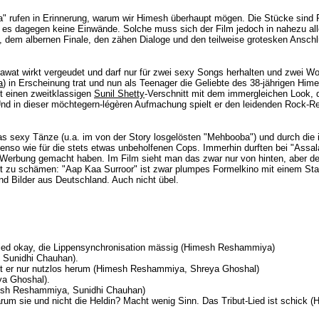
a" rufen in Erinnerung, warum wir Himesh überhaupt mögen. Die Stücke sind 
bt es dagegen keine Einwände. Solche muss sich der Film jedoch in nahezu al
, dem albernen Finale, den zähen Dialoge und den teilweise grotesken Anschlu
rawat wirkt vergeudet und darf nur für zwei sexy Songs herhalten und zwei 
a
) in Erscheinung trat und nun als Teenager die Geliebte des 38-jährigen Hime
lt einen zweitklassigen
Sunil Shetty
-Verschnitt mit dem immergleichen Look,
. Und in dieser möchtegern-légèren Aufmachung spielt er den leidenden Rock-R
s sexy Tänze (u.a. im von der Story losgelösten "Mehbooba") und durch die i
 ebenso wie für die stets etwas unbeholfenen Cops. Immerhin durften bei "Ass
 Werbung gemacht haben. Im Film sieht man das zwar nur von hinten, aber der
t zu schämen: "Aap Kaa Surroor" ist zwar plumpes Formelkino mit einem Star, d
nd Bilder aus Deutschland. Auch nicht übel.
 Lied okay, die Lippensynchronisation mässig (Himesh Reshammiya)
 Sunidhi Chauhan).
teht er nur nutzlos herum (Himesh Reshammiya, Shreya Ghoshal)
a Ghoshal).
mesh Reshammiya, Sunidhi Chauhan)
um sie und nicht die Heldin? Macht wenig Sinn. Das Tribut-Lied ist schick