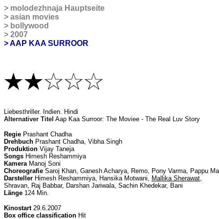
>
molodezhnaja Hauptseite
>
asian movies
>
bollywood
>
2007
> AAP KAA SURROOR
Liebesthriller
. Indien. Hindi
Alternativer Titel
Aap Kaa Surroor: The Moviee - The Real Luv Story
Regie
Prashant Chadha
Drehbuch
Prashant Chadha, Vibha Singh
Produktion
Vijay Taneja
Songs
Himesh Reshammiya
Kamera
Manoj Soni
Choreografie
Saroj Khan, Ganesh Acharya, Remo, Pony Varma, Pappu Mal
Darsteller
Himesh Reshammiya, Hansika Motwani,
Mallika Sherawat
,
Shravan, Raj Babbar, Darshan Jariwala, Sachin Khedekar, Bani
Länge
124 Min.
Kinostart
29.6.2007
Box office classification
Hit