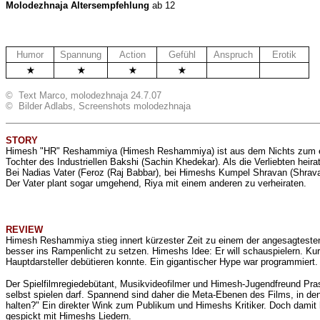
Molodezhnaja Altersempfehlung
ab 12
Humor
Spannung
Action
Gefühl
Anspruch
Erotik
.
.
© Text Marco, molodezhnaja 24.7.07
© Bilder Adlabs, Screenshots molodezhnaja
STORY
Himesh "HR" Reshammiya (Himesh Reshammiya) ist aus dem Nichts zum erfol
Tochter des Industriellen Bakshi (Sachin Khedekar). Als die Verliebten hei
Bei Nadias Vater (Feroz (Raj Babbar), bei Himeshs Kumpel Shravan (Shrava
Der Vater plant sogar umgehend, Riya mit einem anderen zu verheiraten.
REVIEW
Himesh Reshammiya stieg innert kürzester Zeit zu einem der angesagtesten
besser ins Rampenlicht zu setzen. Himeshs Idee: Er will schauspielern. Ku
Hauptdarsteller debütieren konnte. Ein gigantischer Hype war programmiert.
Der Spielfilmregiedebütant, Musikvideofilmer und Himesh-Jugendfreund Pra
selbst spielen darf. Spannend sind daher die Meta-Ebenen des Films, in dene
halten?" Ein direkter Wink zum Publikum und Himeshs Kritiker. Doch damit
gespickt mit Himeshs Liedern.