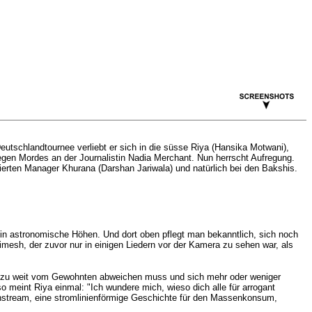
schlandtournee verliebt er sich in die süsse Riya (Hansika Motwani),
wegen Mordes an der Journalistin Nadia Merchant. Nun herrscht Aufregung.
erten Manager Khurana (Darshan Jariwala) und natürlich bei den Bakshis.
in astronomische Höhen. Und dort oben pflegt man bekanntlich, sich noch
mesh, der zuvor nur in einigen Liedern vor der Kamera zu sehen war, als
 allzu weit vom Gewohnten abweichen muss und sich mehr oder weniger
o meint Riya einmal: "Ich wundere mich, wieso dich alle für arrogant
instream, eine stromlinienförmige Geschichte für den Massenkonsum,