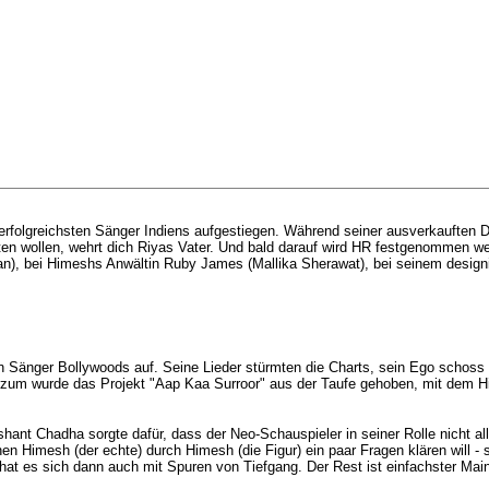
greichsten Sänger Indiens aufgestiegen. Während seiner ausverkauften Deut
raten wollen, wehrt dich Riyas Vater. Und bald darauf wird HR festgenommen 
n), bei Himeshs Anwältin Ruby James (Mallika Sherawat), bei seinem designi
 Sänger Bollywoods auf. Seine Lieder stürmten die Charts, sein Ego schoss 
rzum wurde das Projekt "Aap Kaa Surroor" aus der Taufe gehoben, mit dem Hi
shant Chadha sorgte dafür, dass der Neo-Schauspieler in seiner Rolle nicht
n Himesh (der echte) durch Himesh (die Figur) ein paar Fragen klären will - s
 hat es sich dann auch mit Spuren von Tiefgang. Der Rest ist einfachster Ma