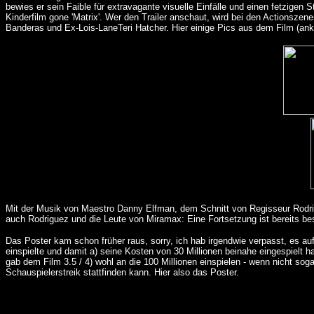
bewies er sein Faible für extravagante visuelle Einfälle und einen fetzigen S
Kinderfilm gone 'Matrix'. Wer den Trailer anschaut, wird bei den Actionszen
Banderas und Ex-Lois-LaneTeri Hatcher. Hier einige Pics aus dem Film (ank
Mit der Musik von Maestro Danny Elfman, dem Schnitt von Regisseur Rodrigu
auch Rodriguez und die Leute von Miramax: Eine Fortsetzung ist bereits bes
Das Poster kam schon früher raus, sorry, ich hab irgendwie verpasst, es au
einspielte und damit a) seine Kosten von 30 Millionen beinahe eingespielt 
gab dem Film 3.5 / 4) wohl an die 100 Millionen einspielen - wenn nicht so
Schauspielerstreik stattfinden kann. Hier also das Poster.