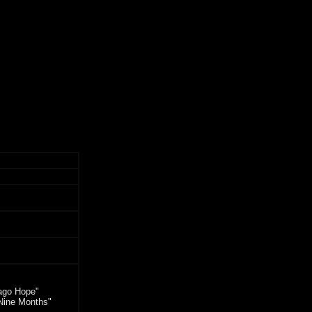
cago Hope"
"Nine Months"