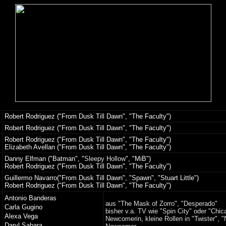
Robert Rodriguez ("From Dusk Till Dawn", "The Faculty")
Robert Rodriguez ("From Dusk Till Dawn", "The Faculty")
Robert Rodriguez ("From Dusk Till Dawn", "The Faculty")
Elizabeth Avellan ("From Dusk Till Dawn", "The Faculty")
Danny Elfman ("Batman", "
Sleepy Hollow
", "MiB")
Robert Rodriguez ("From Dusk Till Dawn", "The Faculty")
Guillermo Navarro("From Dusk Till Dawn", "Spawn", "Stuart Little")
Robert Rodriguez ("From Dusk Till Dawn", "The Faculty")
Antonio Banderas
aus "The Mask of Zorro", "Desperado"
Carla Gugino
bisher v.a. TV wie "Spin City" oder "Chi
Alexa Vega
Newcomerin, kleine Rollen in "Twister", 
Daryl Sabara