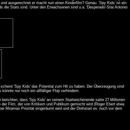
r - und ausgerechnet er macht nun einen Kinderfilm? Genau. 'Spy Kids' ist ein
ids die Stars sind. Unter den Erwachsenen sind u.a. 'Desperado'-Star Antonio
 scheint 'Spy Kids' das Potential zum Hit zu haben. Der Überzeugung sind
önnte nur noch ein allfälliger Flop verhindern.
h berichten, dass 'Spy Kids' an seinem Startwochenende satte 27 Millionen
e der Film, der von Kritikern und Publikum gemocht wird (Roger Ebert etwa
bei Miramax Priorität eingeräumt wird und der Drehstart ev. noch vor dem