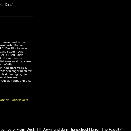
er Dies"
), manchmal ist die
mon?) oder Kinder
s". Der Film ist zwar
Spass haben. Das
uch & Produktion,
ter Bond-Film für
 Weiterentwicklung eines
aubwürdig.
ten Kindstars Vega &
achsenen sogar noch mit
 Text hier highlighten:
erzeichneten
 produziert wurde und so
ant ein Lächeln aufs
admovie 'From Dusk Till Dawn' und dem Highschool-Horror 'The Faculty'