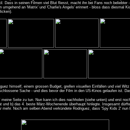
til. Dass in seinen Filmen viel Blut fliesst, macht ihn bei Fans noch beliebte
en umgehend an 'Matrix' und 'Charlie's Angels' erinnert - bloss dass diesmal K
licken).
ez himself, einem grossen Budget, grellen visuellen Einfällen und viel Witz
chlossene Sache - und dies bevor der Film in den US-Kinos gelaufen ist. Das k
f meine Seite zu tun. Nun kann ich dies nachholen (siehe unten) und erst noc
hat und b) das 4. beste März-Wochenende überhaupt hinlegte. Insgesamt dürft
gar mehr. Noch am selben Abend verkündete Rodriguez, dass 'Spy Kids 2' nun 