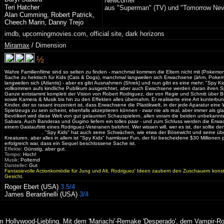
Newcomer
Teri Hatcher
aus "Superman" (TV) und "Tomorrow Nev
Alan Cumming, Robert Patrick,
Cheech Marin, Danny Trejo
imdb
,
upcomingmovies.com
,
official site
,
dark horizons
Miramax
/
Dimension
½
Wahre Familienfilme sind so selten zu finden - manchmal kommen die Eltern nicht mit (Pokemon
Sache zu hektisch für Kids (Cats & Dogs), manchmal langweilen sich Erwachsene (ähm, Poke
langweilen sich (Atlantis) - aber es gibt Ausnahmen (Shrek) und nun gibt es eine mehr: "Spy Kid
vollkommen aufs kindliche Publikum ausgerichtet, aber auch Ewachsene werden daran ihren 
Ganze entstammt komplett der Vision von Robert Rodriguez, der von Regie und Schnitt über B
sowie Kamera & Musik bis hin zu den Effekten alles übernahm. Er realisierte eine Art kunterbun
Kinder, der so rasant inszeniert ist, dass Erwachsene die Plastikwelt, in der jede Aparatur eine
Spielzeugs zu sein scheint, ebenfalls akzeptieren können - zwar nie als real, aber immer als gl
Bevölkert wird diese Welt von gut gelaunten Schauspielern, allen voram die beiden unbekann
Sabara. Auch Banderas und Gugino liefern ein tolles paar - und zum Schluss werden die Erw
einem Gastauftritt eines Rodriguez-Veteranen belohnt. Wer wissen will, wer es ist, der sollte den
George Clooney
. "Spy Kids" hat auch seine Schwächen, wie etwa der Bösewicht und seine üb
Kreaturen, aber alles in allem ist "Spy Kids" harmloser Fun, der für bescheidene $30 Millionen
erfolgreich war, dass ein Sequel beschlossene Sache ist.
Effekte
: Günstig, aber gut.
Tempo
: Hoch!
Musik
: Polternd
Darsteller
: Gut
Fantasievolle Actionkomödie für Jung und Alt. Rodriguez' Ideen zaubern den Zuschauern konst
Gesicht.
Roger Ebert (USA)
3.5/4
James Berardinelli (USA)
3/4
 Hollywood-Liebling. Mit dem 'Mariachi'-Remake 'Desperado', dem Vampir-Ro