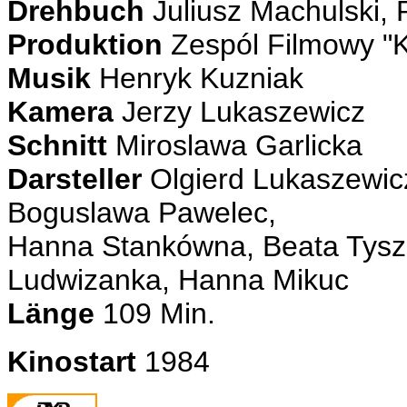
Drehbuch
Juliusz Machulski, 
Produktion
Zespól Filmowy "K
Musik
Henryk Kuzniak
Kamera
Jerzy Lukaszewicz
Schnitt
Miroslawa Garlicka
Darsteller
Olgierd Lukaszewicz
Boguslawa Pawelec,
Hanna Stankówna, Beata Tyszk
Ludwizanka, Hanna Mikuc
Länge
109 Min.
Kinostart
1984