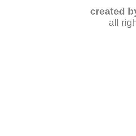
created b
all ri