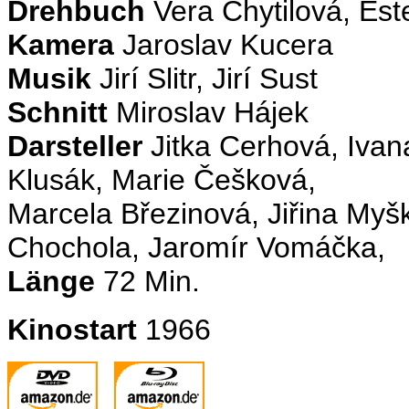
Drehbuch
Vera Chytilová, Es
Kamera
Jaroslav Kuce
Musik
Jirí Slitr, Jirí Sust
Schnitt
Miroslav Hájek
Darsteller
Jitka Cerhová, Ivana
Klusák, Marie Češková,
Marcela Březinová, Jiřina Myš
Chochola, Jaromír Vomáčka,
Länge
72 Min.
Kinostart
1966