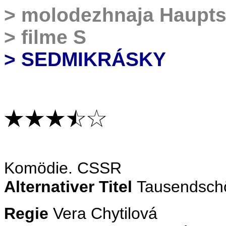
>
molodezhnaja Haupts
>
filme S
> SEDMIKRÁSKY
Komödie
. CSSR
Alternativer Titel
Tausendschö
Regie
Vera Chytilová