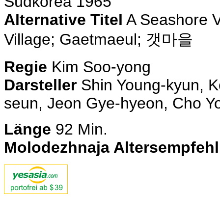
Südkorea 1965
Alternative Titel
A Seashore Vi
Village; Gaetmaeul; 갯마을
Regie
Kim Soo-yong
Darsteller
Shin Young-kyun, K
seun, Jeon Gye-hyeon, Cho Y
Länge
92 Min.
Molodezhnaja Altersempfeh