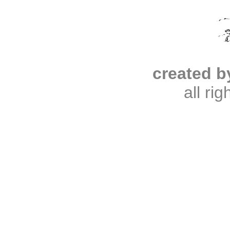
created b
all ri