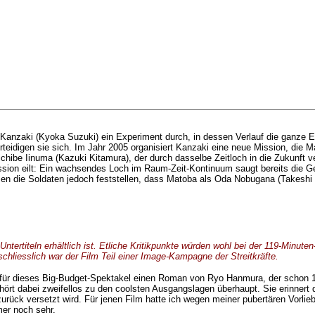
ei Kanzaki (Kyoka Suzuki) ein Experiment durch, in dessen Verlauf die ganze 
eidigen sie sich. Im Jahr 2005 organisiert Kanzaki eine neue Mission, die Ma
be Iinuma (Kazuki Kitamura), der durch dasselbe Zeitloch in die Zukunft ve
ission eilt: Ein wachsendes Loch im Raum-Zeit-Kontinuum saugt bereits die 
n die Soldaten jedoch feststellen, dass Matoba als Oda Nobugana (Takeshi 
ntertiteln erhältlich ist. Etliche Kritikpunkte würden wohl bei der 119-Minuten
schliesslich war der Film Teil einer Image-Kampagne der Streitkräfte.
e für dieses Big-Budget-Spektakel einen Roman von
Ryo Hanmura, der schon 19
hört dabei zweifellos zu den coolsten Ausgangslagen überhaupt. Sie erinnert 
rück versetzt wird. Für jenen Film hatte ich wegen meiner pubertären Vorliebe
mer noch sehr.