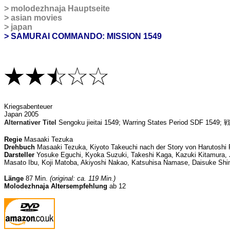
>
molodezhnaja
Hauptseite
>
asian movies
>
japan
>
SAMURAI COMMANDO: MISSION 1549
Kriegsabenteuer
Japan 2005
Alternativer Titel
Sengoku jieitai 1549; Warring States Period SDF 15
Regie
Masaaki Tezuka
Drehbuch
Masaaki Tezuka,
Kiyoto Takeuchi nach der Story von
Harutoshi 
Darsteller
Yosuke Eguchi, Kyoka Suzuki, Takeshi Kaga, Kazuki Kitamura, 
Masato Ibu, Koji Matoba, Akiyoshi Nakao, Katsuhisa Namase, Daisuke Sh
Länge
87 Min.
(original: ca. 119 Min.)
Molodezhnaja Altersempfehlung
ab 12