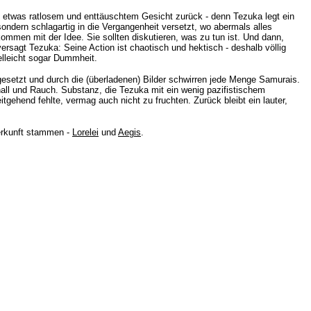
 etwas ratlosem und enttäuschtem Gesicht zurück - denn Tezuka legt ein
ondern schlagartig in die Vergangenheit versetzt, wo abermals alles
ommen mit der Idee. Sie sollten diskutieren, was zu tun ist. Und dann,
sagt Tezuka: Seine Action ist chaotisch und hektisch - deshalb völlig
elleicht sogar Dummheit.
esetzt und durch die (überladenen) Bilder schwirren jede Menge Samurais.
hall und Rauch. Substanz, die Tezuka mit ein wenig pazifistischem
ehend fehlte, vermag auch nicht zu fruchten. Zurück bleibt ein lauter,
erkunft stammen -
Lorelei
und
Aegis
.