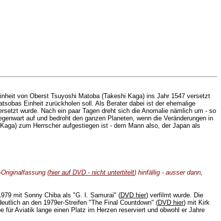
Einheit von Oberst Tsuyoshi Matoba (Takeshi Kaga) ins Jahr 1547 versetzt
tsobas Einheit zurückholen soll. Als Berater dabei ist der ehemalige
rsetzt wurde. Nach ein paar Tagen dreht sich die Anomalie nämlich um - so
Gegenwart auf und bedroht den ganzen Planeten, wenn die Veränderungen in
Kaga) zum Herrscher aufgestiegen ist - dem Mann also, der Japan als
-Originalfassung (
hier auf DVD - nicht untertitelt
) hinfällig - ausser dann,
79 mit Sonny Chiba als "G. I. Samurai" (
DVD hier
) verfilmt wurde. Die
deutlich an den 1979er-Streifen "The Final Countdown" (
DVD hier
) mit Kirk
 für Aviatik lange einen Platz im Herzen reserviert und obwohl er Jahre