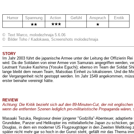
Humor
Spannung
Action
Gefühl
Anspruch
Erotik
.
.
..
© Text Marco, molodezhnaja 5.6.06
© Bilder Toho / Kadokawa, Screenshots molodezhnaja
STORY
Im Jahr 2003 führt die japanische Armee unter der Leitung der Offizierin R
wird. Da die Soldaten von einer Armee von Samurais angegriffen werden, vert
Leutnant Yusuke Kashima (Yosuke Eguchi); ebenso im Team der Soldat Shichi
lange bleibt dem neuen Team, Matsobas Einheit zu lokalisieren. Und die M
der Vergangenheit nicht gestoppt werden. Im Jahr 1549 angekommen, müsse
erster beinahe vereinigt hätte.
REVIEW
Achtung: Die Kritik bezieht sich auf den 89-Minuten-Cut, der mit englischen U
wenn die entfernten Szenen lediglich pro-militaristische Propaganda wären, 
Masaaki Tezuka, Regisseur dreier jüngerer "Godzilla"-Abenteuer, adaptiert
Grundidee, Panzer und Helikopter ins mittelalterliche Japan zu schicken, ge
Douglas, in dem ein moderner US Flugzeugträger in den Zweiten Weltkrieg zu
später nicht mehr gar so hoch in der Gunst steht, gefällt mir das Thema im