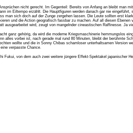
prüchen nicht gerecht. Im Gegenteil: Bereits von Anfang an bleibt man mit
nn im Eiltempo erzählt. Die Hauptfiguren werden danach gar nie eingeführt, s
uss man sich doch auf der Zunge zergehen lassen. Die Leute sollten erst klark
en und die Action geografisch fassbar zu machen. Auf all diesen Ebenen ver
tatt ausgearbeitet wird, zeugt von mangelnder cineastischen Raffinesse. Ja vi
 kracht ganz gehörig, da wird die moderne
Kriegsmaschinerie hemmungslos
eing
n alles vorbei ist, nach gerade mal rund 80 Minuten, bleibt der berühmte Sc
hten wollte und die in Sonny Chibas schamloser unterhaltsamen Version weitg
: eine verpasste Chance.
i Fukui, von dem auch zwei weitere jüngere Effekt-Spektakel japanischer H