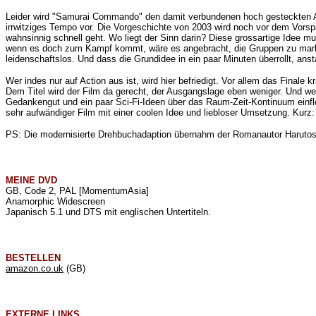
Leider wird "Samurai Commando" den damit verbundenen hoch gesteckten Ans
irrwitziges Tempo vor. Die Vorgeschichte von 2003 wird noch vor dem Vorspa
wahnsinnig schnell geht. Wo liegt der Sinn darin? Diese grossartige Idee m
wenn es doch zum Kampf kommt, wäre es angebracht, die Gruppen zu markier
leidenschaftslos. Und dass die Grundidee in ein paar Minuten überrollt, ans
Wer indes nur auf Action aus ist, wird hier befriedigt. Vor allem das Finale
Dem Titel wird der Film da gerecht, der Ausgangslage eben weniger. Und wen
Gedankengut und ein paar Sci-Fi-Ideen über das Raum-Zeit-Kontinuum einflec
sehr aufwändiger Film mit einer coolen Idee und liebloser Umsetzung. Kurz
PS: Die modernisierte Drehbuchadaption übernahm der Romanautor Harutosh
MEINE
DVD
GB, Code 2, PAL [MomentumAsia]
Anamorphic Widescreen
Japanisch 5.1 und DTS mit englischen Untertiteln.
BESTELLEN
amazon.co.uk
(GB)
EXTERNE LINKS