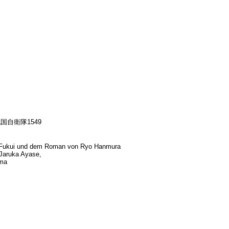
49; 戦国自衛隊1549
Fukui
und dem Roman von Ryo Hanmura
Jaruka Ayase,
ima