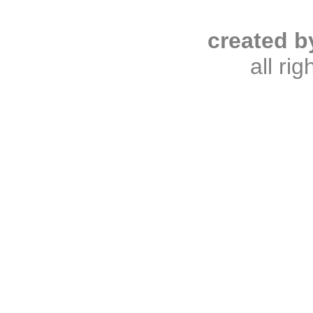
created b
all ri