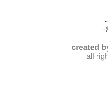
created b
all ri