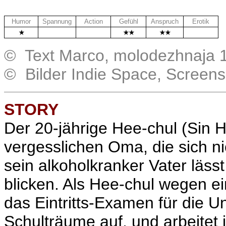
Humor
Spannung
Action
Gefühl
Anspruch
Erotik
.
.
.
© Text Marco, molodezhnaja 1
© Bilder Indie Space, Screen
STORY
Der 20-jährige Hee-chul (Sin H
vergesslichen Oma, die sich nic
sein alkoholkranker Vater läss
blicken. Als Hee-chul wegen e
das Eintritts-Examen für die Uni
Schulträume auf, und arbeitet i