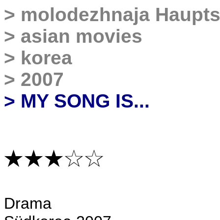
>
molodezhnaja Haupts
>
asian movies
>
korea
>
2007
> MY SONG IS...
Drama