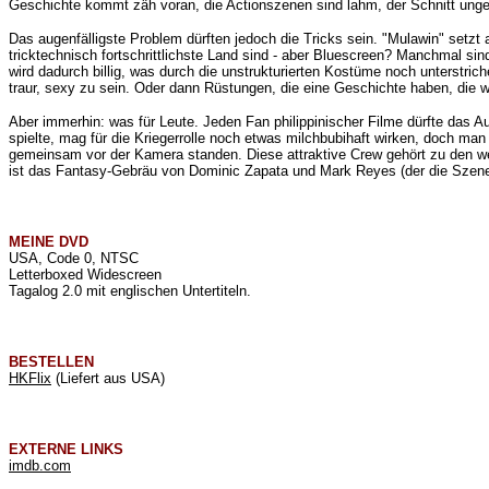
Geschichte kommt zäh voran, die Actionszenen sind lahm, der Schnitt ungel
Das augenfälligste Problem dürften jedoch die Tricks sein. "Mulawin" setzt
tricktechnisch fortschrittlichste Land sind - aber Bluescreen? Manchmal si
wird dadurch billig, was durch die unstrukturierten Kostüme noch unterstr
traur, sexy zu sein. Oder dann Rüstungen, die eine Geschichte haben, die 
Aber immerhin: was für Leute. Jeden Fan philippinischer Filme dürfte das A
spielte, mag für die Kriegerrolle noch etwas milchbubihaft wirken, doch ma
gemeinsam vor der Kamera standen. Diese attraktive Crew gehört zu den w
ist das Fantasy-Gebräu von Dominic Zapata und Mark Reyes (der die Szenen 
MEINE
DVD
USA, Code 0, NTSC
Letterboxed Widescreen
Tagalog 2.0 mit englischen Untertiteln.
BESTELLEN
HKFlix
(Liefert aus USA)
EXTERNE LINKS
imdb.com