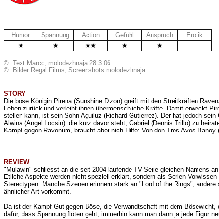
Humor
Spannung
Action
Gefühl
Anspruch
Erotik
.
© Text Marco, molodezhnaja 28.3.06
© Bilder Regal Films, Screenshots molodezhnaja
STORY
Die böse Königin Pirena (Sunshine Dizon) greift mit den Streitkräften Rav
Leben zurück und verleiht ihnen übermenschliche Kräfte. Damit erweckt Pir
stellen kann, ist sein Sohn Aguiluz (Richard Gutierrez). Der hat jedoch sei
Alwina (Angel Locsin), die kurz davor steht, Gabriel (Dennis Trillo) zu heir
Kampf gegen Ravenum, braucht aber nich Hilfe: Von den Tres Aves Banoy (
REVIEW
"Mulawin" schliesst an die seit 2004 laufende TV-Serie gleichen Namens an
Etliche Aspekte werden nicht speziell erklärt, sondern als Serien-Vorwissen
Stereotypen. Manche Szenen erinnern stark an "Lord of the Rings", andere sc
ähnlicher Art vorkommt.
Da ist der Kampf Gut gegen Böse, die Verwandtschaft mit dem Bösewicht, d
dafür, dass Spannung flöten geht, immerhin kann man dann ja jede Figur 