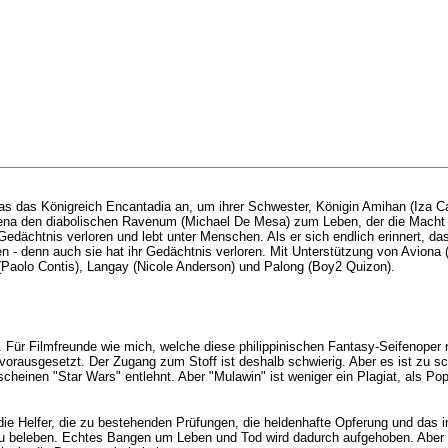
enas das Königreich Encantadia an, um ihrer Schwester, Königin Amihan (Iza 
ena den diabolischen Ravenum (Michael De Mesa) zum Leben, der die Macht in 
n Gedächtnis verloren und lebt unter Menschen. Als er sich endlich erinnert, d
aten - denn auch sie hat ihr Gedächtnis verloren. Mit Unterstützung von Aviona
Paolo Contis), Langay (Nicole Anderson) und Palong (Boy2 Quizon).
. Für Filmfreunde wie mich, welche diese philippinischen Fantasy-Seifenoper
 vorausgesetzt. Der Zugang zum Stoff ist deshalb schwierig. Aber es ist zu sch
heinen "Star Wars" entlehnt. Aber "Mulawin" ist weniger ein Plagiat, als Pop
ie Helfer, die zu bestehenden Prüfungen, die heldenhafte Opferung und das 
neu beleben. Echtes Bangen um Leben und Tod wird dadurch aufgehoben. Aber 