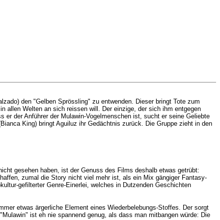
Calzado) den "Gelben Sprössling" zu entwenden. Dieser bringt Tote zum
allen Welten an sich reissen will. Der einzige, der sich ihm entgegen
ass er der Anführer der Mulawin-Vogelmenschen ist, sucht er seine Geliebte
 (Bianca King) bringt Aguiluz ihr Gedächtnis zurück. Die Gruppe zieht in den
 nicht gesehen haben, ist der Genuss des Films deshalb etwas getrübt:
affen, zumal die Story nicht viel mehr ist, als ein Mix gängiger Fantasy-
kultur-gefilterter Genre-Einerlei, welches in Dutzenden Geschichten
immer etwas ärgerliche Element eines Wiederbelebungs-Stoffes. Der sorgt
"Mulawin" ist eh nie spannend genug, als dass man mitbangen würde: Die