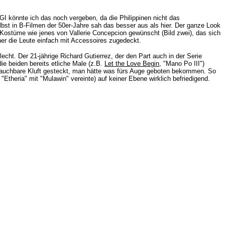
GI könnte ich das noch vergeben, da die Philippinen nicht das
lbst in B-Filmen der 50er-Jahre sah das besser aus als hier. Der ganze Look
hr Kostüme wie jenes von
Vallerie Concepcion gewünscht (Bild zwei), das sich
er die Leute einfach mit Accessoires zugedeckt.
lecht. Der 21-jährige
Richard Gutierrez, der den Part auch in der Serie
ie beiden bereits etliche Male (z.B.
Let the Love Begin
, "Mano Po III")
brauchbare Kluft gesteckt, man hätte was fürs Auge geboten bekommen. So
theria" mit "Mulawin" vereinte) auf keiner Ebene wirklich befriedigend.