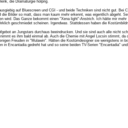
enk, die Dramaturgie holprig.
 ausgiebig auf Bluescreen und CGI - und beide Techniken sind nicht gut. Bei C
nd die Bilder so matt, dass man kaum mehr erkennt, was eigentlich abgeht. Se
ichen wird. Das Ganze bekommt einen "Xena light"-Anstrich. Ich hätte mir me
wirklich geschmiedet scheinen. Irgendwas. Stattdessen haben die Kostümbildn
ufgebot an Jungstars durchaus beeindrucken. Und sie sind auch alle nicht sch
n nimmt es ihm bald einmal ab. Auch die Chemie mit Angel Locsin stimmt, da d
enigen Freuden in "Mulawin". Hätten die Kostümdesigner sie wenigstens in 
in Encantadia gedreht hat und so seine beiden TV-Serien "Encantadia" und "E