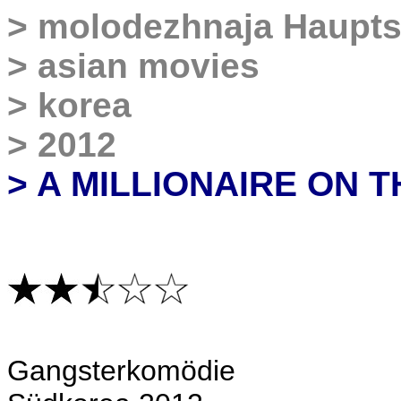
>
molodezhnaja Haupts
>
asian movies
>
korea
>
2012
> A MILLIONAIRE ON 
Gangsterkomödie