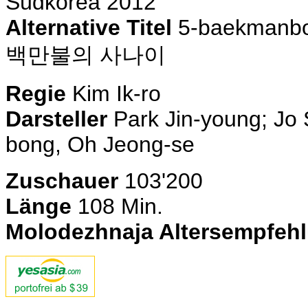
Südkorea 2012
Alternative Titel
5-baekmanbool
백만불의 사나이
Regie
Kim Ik-ro
Darsteller
Park Jin-young; Jo 
bong, Oh Jeong-se
Zuschauer
103'200
Länge
108 Min.
Molodezhnaja Altersempfeh