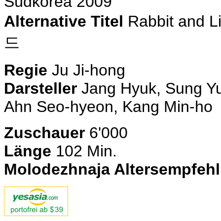
Südkorea 2009
Alternative Titel
Rabbit and L
드
Regie
Ju Ji-hong
Darsteller
Jang Hyuk, Sung Yu
Ahn Seo-hyeon, Kang Min-ho
Zuschauer
6'000
Länge
102 Min.
Molodezhnaja Altersempfeh