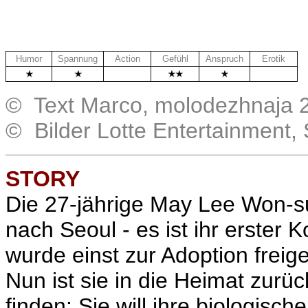
Humor
Spannung
Action
Gefühl
Anspruch
Erotik
.
.
© Text Marco, molodezhnaja 
© Bilder Lotte Entertainment
STORY
Die 27-jährige May
Lee Won-s
nach Seoul - es ist ihr erster
wurde einst zur Adoption frei
Nun ist sie in die Heimat zurü
finden: Sie will ihre biologisch