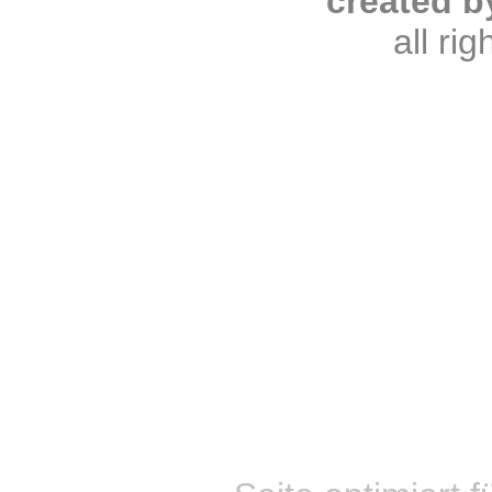
created b
all ri