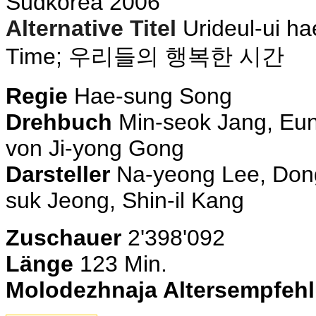
Südkorea 2006
Alternative Titel
Urideul-ui h
Time; 우리들의 행복한 시간
Regie
Hae-sung Song
Drehbuch
Min-seok Jang, Eu
von Ji-yong Gong
Darsteller
Na-yeong Lee, Dong
suk Jeong, Shin-il Kang
Zuschauer
2'398'092
Länge
123 Min.
Molodezhnaja Altersempfeh