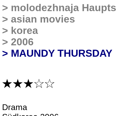
>
molodezhnaja Haupts
>
asian movies
>
korea
>
2006
> MAUNDY THURSDAY
D
rama