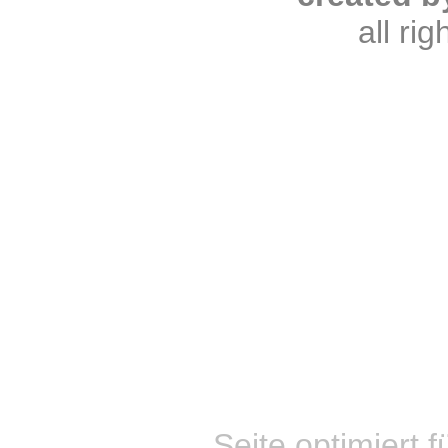
all ri
Seite optimiert f