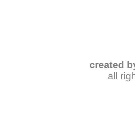
created b
all ri