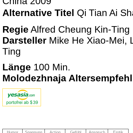
China 2009
Alternative Titel
Qi Tian Ai 
Regie
Alfred Cheung Kin-Ting
Darsteller
Mike He Xiao-Mei, L
Ting
Länge
100
Min.
Molodezhnaja Altersempfeh
Humor
Spannung
Action
Gefühl
Anspruch
Erotik