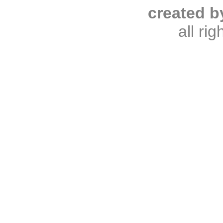
created b
all ri