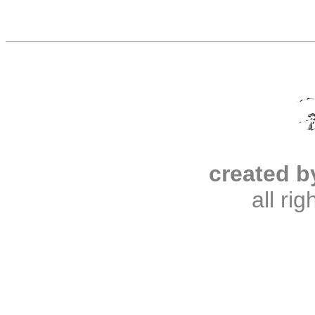
created b
all ri