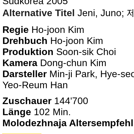
Südkorea 2005
Alternative Titel
Jeni, Juno;
Regie
Ho-joon Kim
Drehbuch
Ho-joon Kim
Produktion
Soon-sik Choi
Kamera
Dong-chun Kim
Darsteller
Min-ji Park, Hye-se
Yeo-Reum Han
Zuschauer
144'700
Länge
102 Min.
Molodezhnaja Altersempfeh