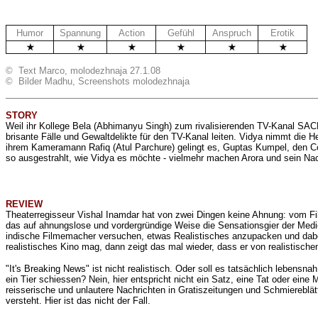
Humor
Spannung
Action
Gefühl
Anspruch
Erotik
© Text Marco, molodezhnaja 27.1.08
© Bilder Madhu, Screenshots molodezhnaja
STORY
Weil ihr Kollege Bela (
Abhimanyu Singh
) zum rivalisierenden TV-Kanal SACH
brisante Fälle und Gewaltdelikte für den TV-Kanal leiten. Vidya nimmt di
ihrem Kameramann Rafiq (Atul Parchure) gelingt es, Guptas Kumpel, den Cop
so ausgestrahlt, wie Vidya es möchte - vielmehr machen Arora und sein Na
REVIEW
Theaterregisseur
Vishal Inamdar
hat von zwei Dingen keine Ahnung: vom Fil
das auf ahnungslose und vordergründige Weise die Sensationsgier der Medie
indische Filmemacher versuchen, etwas Realistisches anzupacken und dabei 
realistisches Kino mag, dann zeigt das mal wieder, dass er von realistisc
"It's Breaking News" ist nicht realistisch. Oder soll es tatsächlich lebens
ein Tier schiessen? Nein, hier entspricht nicht ein Satz, eine Tat oder ein
reisserische und unlautere Nachrichten in Gratiszeitungen und Schmierebl
versteht. Hier ist das nicht der Fall.