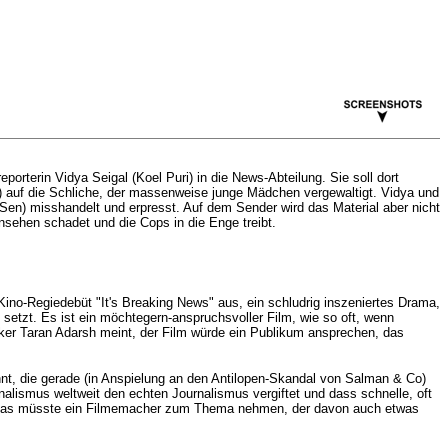
reporterin
Vidya Seigal (Koel Puri) in die News-Abteilung. Sie soll dort
) auf die Schliche, der massenweise junge Mädchen vergewaltigt. Vidya und
Sen) misshandelt und erpresst. Auf dem Sender wird das Material aber nicht
sehen schadet und die Cops in die Enge treibt.
no-Regiedebüt "It's Breaking News" aus, ein schludrig inszeniertes Drama,
setzt. Es ist ein möchtegern-anspruchsvoller Film, wie so oft, wenn
iker Taran Adarsh meint, der Film würde ein Publikum ansprechen, das
ennt, die gerade (in Anspielung an den Antilopen-Skandal von Salman & Co)
nalismus weltweit den echten Journalismus vergiftet und dass schnelle, oft
och das müsste ein Filmemacher zum Thema nehmen, der davon auch etwas