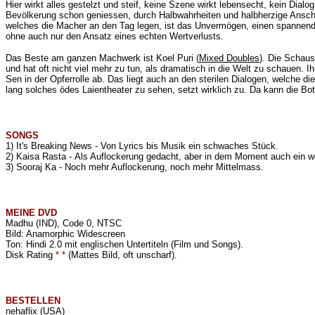
Hier wirkt alles gestelzt und steif, keine Szene wirkt lebensecht, kein Di
Bevölkerung
schon geniessen, durch Halbwahrheiten und halbherzige Anschu
welches die Macher an den Tag legen, ist das Unvermögen, einen spannenden 
ohne auch nur den Ansatz eines echten Wertverlusts.
Das Beste am ganzen Machwerk ist Koel Puri (
Mixed Doubles
). Die Schaus
und hat oft nicht viel mehr zu tun, als dramatisch in die Welt zu schauen. 
Sen in der Opferrolle ab. Das liegt auch an den sterilen Dialogen, welch
lang solches ödes Laientheater zu sehen, setzt wirklich zu. Da kann die Bots
SONGS
1) It's Breaking News - Von Lyrics bis Musik ein schwaches Stück.
2) Kaisa Rasta - Als Auflockerung gedacht, aber in dem Moment auch ein 
3) Sooraj Ka - Noch mehr Auflockerung, noch mehr Mittelmass.
MEINE
DVD
Madhu (IND), Code 0, NTSC
Bild: Anamorphic Widescreen
Ton: Hindi 2.0 mit englischen Untertiteln (Film und Songs).
Disk Rating
* *
(Mattes Bild, oft unscharf).
BESTELLEN
nehaflix
(USA)