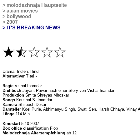
>
molodezhnaja Hauptseite
>
asian movies
>
bollywood
>
2007
> IT'S BREAKING NEWS
Drama
. Indien. Hindi
Alternativer Titel
-
Regie
Vishal Inamdar
Drehbuch
Jayant Pawar nach einer Story von Vishal Inamdar
Produktion
Smita Shreyas Mhoskar
Songs
Kaushal S. Inamdar
Kamera
Shireesh Desai
Darsteller
Koel Purie, Abhimanyu Singh, Swati Sen, Harsh Chhaya, Vinay A
Länge
114 Min.
Kinostart
5.10.2007
Box office classification
Flop
Molodezhnaja Altersempfehlung
ab 12