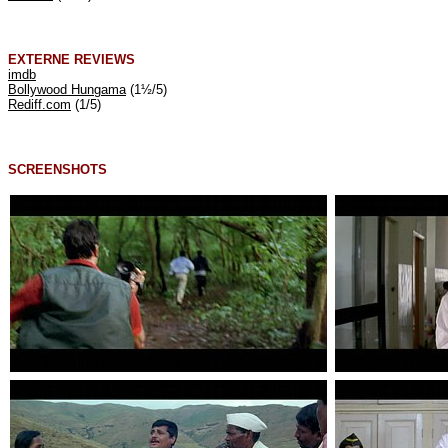
EXTERNE REVIEWS
imdb
Bollywood Hungama
(1½/5)
Rediff.com
(1/5)
SCREENSHOTS