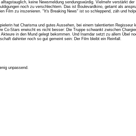
alog alltagstauglich, keine Newsmeldung sendungswürdig. Vielmehr verstärkt de
ldigungen noch zu verschlechtern. Das ist Boulevardkino, getarnt als anspru
Film zu inszenieren. "It's Breaking News" ist so schleppend, zäh und holpri
pielerin hat Charisma und gutes Aussehen, bei einem talentierten Regisseur 
Ihre Co-Stars erwischt es nicht besser: Die Truppe schwankt zwischen Chargier
e die Akteure in den Mund gelegt bekommen. Und Inamdar setzt zu allem Übel 
chaft dahinter noch so gut gemeint sein: Der Film bleibt ein Reinfall.
wenig unpassend.