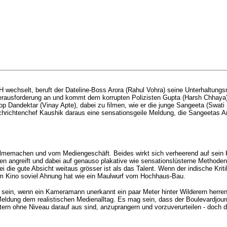
 wechselt, beruft der Dateline-Boss Arora (Rahul Vohra) seine Unterhaltungs
e Herausforderung an und kommt dem korrupten Polizisten Gupta (Harsh Chhaya
 Dandektar (Vinay Apte), dabei zu filmen, wie er die junge Sangeeta (Swati 
chrichtenchef Kaushik daraus eine sensationsgeile Meldung, die Sangeetas An
memachen und vom Mediengeschäft. Beides wirkt sich verheerend auf sein Ki
n angreift und dabei auf genauso plakative wie sensationslüsterne Methoden 
die gute Absicht weitaus grösser ist als das Talent. Wenn der indische Krit
hem Kino soviel Ahnung hat wie ein Maulwurf vom Hochhaus-Bau.
nah sein, wenn ein Kameramann unerkannt ein paar Meter hinter Wilderern herr
e Meldung dem realistischen Medienalltag. Es mag sein, dass der Boulevardjour
ättern ohne Niveau darauf aus sind, anzuprangern und vorzuverurteilen - d