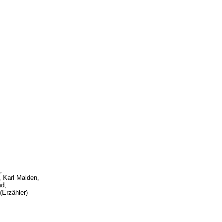
,
 Karl Malden,
ad,
(Erzähler)