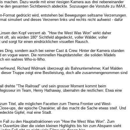
nis machen. Dazu wurde
mit einer riesigen Kamera aus drei nebeneinander
nahe den gesamten Sichtbereich abdeckte. Sozusagen die Vorstufe zu IMAX.
en-Format gedrückt wird, entstehen bei Bewegungen seltsame Verzerrungen.
t simuliert und dieses Verzerren links und rechts nicht aufweist - dafür
 Linsen den Kopf verzerrt ab. "How the West Was Won" wirkt daher
oft, als würden 180° Sichtfeld abgedeckt, voller Wälder, voller
d und sorgt für einen eindrücklichen visuellen Rausch.
iges Ding, sondern auch bei seiner Cast & Crew. Hinter der Kamera standen
en vogue waren. Die nominellen Hauptdarsteller: die soliden Mädels
sich ein wahres Who-is-Who.
ianerfreund, Richard Widmark überzeugt als Bahnunternehmer, Karl Malden
 in dieser Truppe zeigt eine Bestleistung, doch alle zusammengenommen sind
ll drehte "The Railroad" und sein grosser Moment kommt beim
e Regisseur im Team, Henry Hathaway, übernahm die restlichen: Etwa eine
nd zum Titel, alle möglichen Facetten zum Thema Frontier und West-
ose-ups, der epische Charakter, all das macht die Sache etwas steif. Und
deckte Gipfel, mal eine Stadt.
en Fall zu den Hauptattraktionen von "How the West Was Won". Zum
 Ouvertüre über die vielen kleinen Highlights bis hin zum Abspann sieht