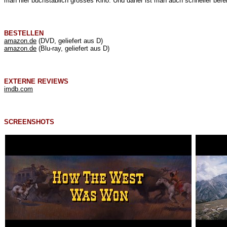
man hier buchstäblich grosses Kino. Und daher ist man auch schneller bereit
BESTELLEN
amazon.de
(DVD, geliefert aus D)
amazon.de
(Blu-ray, geliefert aus D)
EXTERNE REVIEWS
imdb.com
SCREENSHOTS