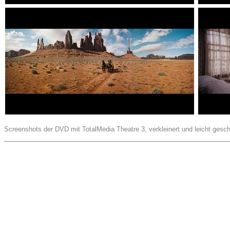
Screenshots der DVD mit TotalMedia Theatre 3, verkleinert und leicht gesch