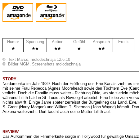
Humor
Spannung
Action
Gefühl
Anspruch
Erotik
.
© Text Marco, molodezhnaja 12.6.10
© Bilder MGM, Screenshots molodezhnaja
STORY
Nordamerika im Jahr 1839: Nach der Eröffnung des Erie-Kanals zieht es im
mit seiner Frau Rebecca (Agnes Moorehead) sowie den Töchtern Eve (Carroll 
verliebt. Doch die Familie muss weiter - Richtung Ohio, wo sie siedeln möch
während Lillith bald in St. Louis als Revuegirl arbeitet. Eine Liebe zum ver
nichts abwirft. Einige Jahre später zerreisst der Bürgerkrieg das Land. Ev
S. Grant (Harry Morgan) und William T. Sherman (John Wayne) kämpft. Danach 
Arizona weiterzieht. Dort taucht auch seine Mutter Lillith auf.
REVIEW
Das Aufkommen der Flimmerkiste sorgte in Hollywood für gewaltige Umsatz