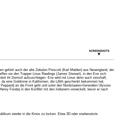
n gehört auch der alte Zebulon Prescott (Karl Malden) aus Neuengland, der
reffen sie den Trapper Linus Rawlings (James Stewart), in den Eve sich
u dort ihr Domizil aufzuschlagen. Eve wird mit Linus denn auch sesshaft,
, da eine Goldmine in Kalifornien, die Lillith geschenkt bekommen hat,
ge Peppard) an die Front geht und unter den Nordstaaten-Generälen Ulysses
Henry Fonda) in den Konflikt mit den Indianern verwickelt, bevor er nach
likum wieder in die Kinos zu locken. Etwa 3D oder starbesetzte