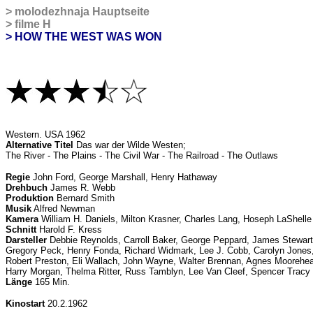
>
molodezhnaja Hauptseite
>
filme H
> HOW THE WEST WAS WON
Western
. USA 1962
Alternative Titel
Das war der Wilde Westen;
The River - The Plains - The Civil War - The Railroad - The Outlaws
Regie
John Ford, George Marshall, Henry Hathaway
Drehbuch
James R. Webb
Produktion
Bernard Smith
Musik
Alfred Newman
Kamera
William H. Daniels, Milton Krasner, Charles Lang, Hoseph LaShelle
Schnitt
Harold F. Kress
Darsteller
Debbie Reynolds, Carroll Baker, George Peppard, James Stewart
Gregory Peck, Henry Fonda, Richard Widmark, Lee J. Cobb, Carolyn Jones,
Robert Preston, Eli Wallach, John Wayne, Walter Brennan, Agnes Moorehe
Harry Morgan, Thelma Ritter, Russ Tamblyn, Lee Van Cleef, Spencer Tracy 
Länge
165 Min.
Kinostart
20.2.1962