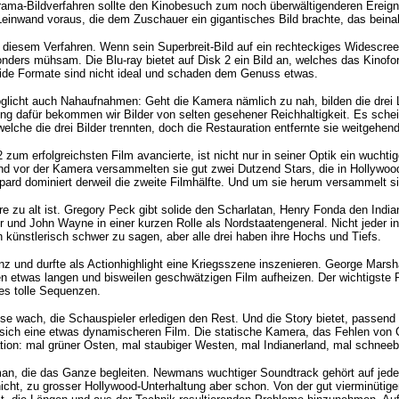
rama-Bildverfahren sollte den Kinobesuch zum noch überwältigenderen Ereig
Leinwand voraus, die dem Zuschauer ein gigantisches Bild brachte, das bei
diesem Verfahren. Wenn sein Superbreit-Bild auf ein rechteckiges Widescre
ers mühsam. Die Blu-ray bietet auf Disk 2 ein Bild an, welches das Kinoforma
Beide Formate sind nicht ideal und schaden dem Genuss etwas.
möglicht auch Nahaufnahmen: Geht die Kamera nämlich zu nah, bilden die drei
g dafür bekommen wir Bilder von selten gesehener Reichhaltigkeit. Es scheint 
elche die drei Bilder trennten, doch die Restauration entfernte sie weitgehen
 zum erfolgreichsten Film avancierte, ist nicht nur in seiner Optik ein wucht
 vor der Kamera versammelten sie gut zwei Dutzend Stars, die in Hollywood 
pard dominiert derweil die zweite Filmhälfte. Und um sie herum versammelt 
e zu alt ist. Gregory Peck gibt solide den Scharlatan, Henry Fonda den Ind
ler und John Wayne in einer kurzen Rolle als Nordstaatengeneral. Nicht jeder
 künstlerisch schwer zu sagen, aber alle drei haben ihre Hochs und Tiefs.
nz und durfte als Actionhighlight eine Kriegsszene inszenieren.
George Marsha
 den etwas langen und bisweilen geschwätzigen Film aufheizen. Der wichtigst
les tolle Sequenzen.
resse wach, die Schauspieler erledigen den Rest. Und die Story bietet, passe
sich eine etwas dynamischeren Film. Die statische Kamera, das Fehlen von Cl
ion: mal grüner Osten, mal staubiger Westen, mal Indianerland, mal schneebe
an, die das Ganze begleiten. Newmans wuchtiger Soundtrack gehört auf jed
ht, zu grosser Hollywood-Unterhaltung aber schon. Von der gut vierminütigen