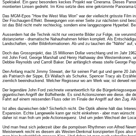
Spektakel. Ein ganz besonders keckes Projekt war Cinerama. Dieses Pano
montierten Linsen gedreht. Im Kino setzte dies eine gekrümmte Panorama-
Das MGM-Epos "How the West Was Won" war der vielleicht grösste Film in 
Der Fischaugen-Effekt. Bewegungen von einer Seite zur nächsten sind besond
ist das Bild nicht mehr rechteckig, sondern eine langgezogene Hyperbel. 
Ausserdem hat die Technik nicht nur verzerrte Bilder zur Folge, sie verun
distanzierter - dramatische Nahaufnahmen fehlen komplett. Als Entschädigun
Landschaften, voller Bildinformationen. Ab und zu tauchen die "Nähte" auf, w
Doch das Grossprojekt, das 15 Millionen Dollar verschlang und im Jahr 1962
mit
John Ford, George Marshall und Henry Hathaway drei Westernikonen, und
Debbie Reynolds und Carroll Baker. Der anfänglich etwas steife George Pep
Den Anfang macht Jimmy Stewart, der für seinen Part gut und gerne 20 Jahr
als Patriarch der Sippe, Eli Wallach als Schurke, Spencer Tracy als Erzäh
ziemlich beeindruckend. Welcher Regisseur wo am Werk war, ist derweil rein
Der legendäre John Ford zeichnete verantwortlich für die Bürgerkriegsseque
gigantischen Angriff der Büffelherde. Es sind Actionszenen wie diese, die
Fahrt auf einem reissenden Fluss oder im Finale der Angriff auf den Zug. Al
Ist alles dazwischen öde? Sicherlich nicht. Die Optik alleine hält das Inte
Expansion. Echte Langeweile kann gar nicht einkehren - aber man wünscht 
daher ist man froh um jede Actionsequenz. Und um jeden Wechsel der Locat
Und man freut sich jederzeit über die pompösen Rhythmen von
Alfred Newm
Meisterwerk reicht es diesem als Westen-Denkmal konzipierten Epos also nic