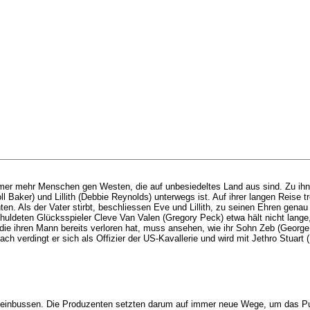
mer mehr Menschen gen Westen, die auf unbesiedeltes Land aus sind. Zu ihne
Baker) und Lillith (Debbie Reynolds) unterwegs ist. Auf ihrer langen Reise t
ten. Als der Vater stirbt, beschliessen Eve und Lillith, zu seinen Ehren gena
schuldeten Glücksspieler Cleve Van Valen (Gregory Peck) etwa hält nicht lange
e, die ihren Mann bereits verloren hat, muss ansehen, wie ihr Sohn Zeb (Geor
verdingt er sich als Offizier der US-Kavallerie und wird mit Jethro Stuart (
einbussen. Die Produzenten setzten darum auf immer neue Wege, um das Pub