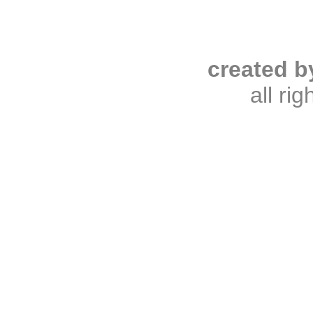
created b
all ri