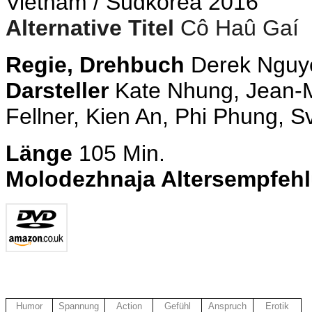
Vietnam / Südkorea 2016
Alternative Titel
Cô Haû Gaí
Regie, Drehbuch
Derek Nguy
Darsteller
Kate Nhung, Jean-M
Fellner, Kien An, Phi Phung, S
Länge
105 Min.
Molodezhnaja Altersempfeh
Humor
Spannung
Action
Gefühl
Anspruch
Erotik