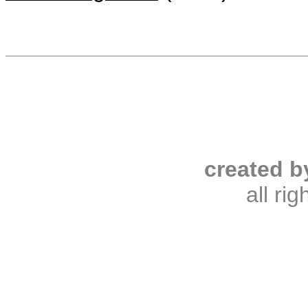
created b
all ri