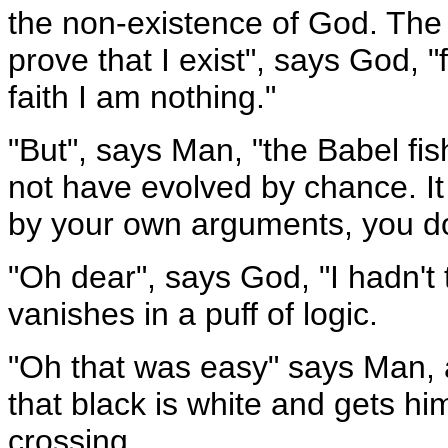
the non-existence of God. The a
prove that I exist", says God, "
faith I am nothing."
"But", says Man, "the Babel fish
not have evolved by chance. It
by your own arguments, you do
"Oh dear", says God, "I hadn't 
vanishes in a puff of logic.
"Oh that was easy" says Man, 
that black is white and gets hi
crossing.