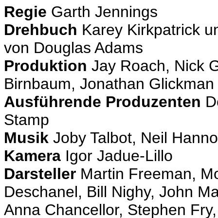
Regie
Garth Jennings
Drehbuch
Karey Kirkpatrick
von Douglas Adams
Produktion
Jay Roach, Nick G
Birnbaum, Jonathan Glickman
Ausführende Produzenten
Do
Stamp
Musik
Joby Talbot, Neil Hann
Kamera
Igor Jadue-Lillo
Darsteller
Martin Freeman, Mo
Deschanel, Bill Nighy, John Ma
Anna Chancellor, Stephen Fry,