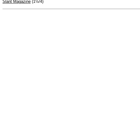
Slant Magazine
(1½/4)