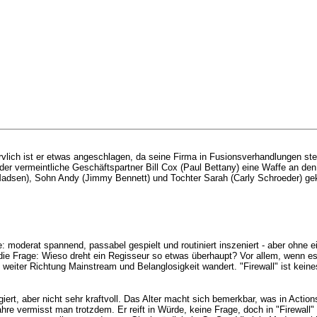
ervlich ist er etwas angeschlagen, da seine Firma in Fusionsverhandlungen st
er vermeintliche Geschäftspartner Bill Cox (Paul Bettany) eine Waffe an den 
Madsen), Sohn Andy (Jimmy Bennett) und Tochter Sarah (Carly Schroeder) gekn
nnte: moderat spannend, passabel gespielt und routiniert inszeniert - aber ohn
h die Frage: Wieso dreht ein Regisseur so etwas überhaupt? Vor allem, wenn es
eiter Richtung Mainstream und Belanglosigkeit wandert. "Firewall" ist keine
giert, aber nicht sehr kraftvoll. Das Alter macht sich bemerkbar, was in Actio
e vermisst man trotzdem. Er reift in Würde, keine Frage, doch in "Firewall" w