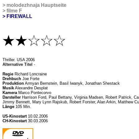
>
molodezhnaja
Hauptseite
>
filme F
> FIREWALL
Thriller
. USA 2006
Alternative Titel
-
Regie
Richard Loncraine
Drehbuch
Joe Forte
Produktion
Armyan Bernstein, Basil Iwanyk, Jonathan Shestack
Musik
Alexandre Desplat
Kamera
Marco Pontecorvo
Darsteller
Harrison Ford, Paul Bettany, Virginia Madsen, Robert Patrick, Ca
Jimmy Bennett,
Mary Lynn Rajskub,
Robert Forster, Alan Arkin,
Matthew Cu
Länge
105 Min.
US
-Kinostart
10.02.2006
CH-Kinostart
30.03.2006