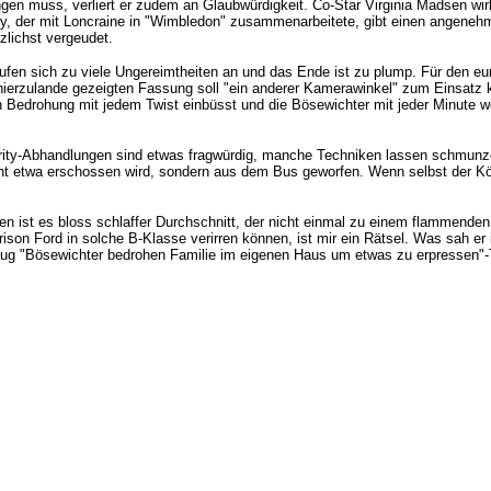
angen muss, verliert er zudem an Glaubwürdigkeit. Co-Star Virginia Madsen wi
y, der mit Loncraine in "Wimbledon" zusammenarbeitete, gibt einen angeneh
zlichst vergeudet.
äufen sich zu viele Ungereimtheiten an und das Ende ist zu plump. Für den e
r hierzulande gezeigten Fassung soll "ein anderer Kamerawinkel" zum Einsat
 an Bedrohung mit jedem Twist einbüsst und die Bösewichter mit jeder Minute
ty-Abhandlungen sind etwas fragwürdig, manche Techniken lassen schmunzeln. 
cht etwa erschossen wird, sondern aus dem Bus geworfen. Wenn selbst der Kö
gen ist es bloss schlaffer Durchschnitt, der nicht einmal zu einem flammenden
n Ford in solche B-Klasse verirren können, ist mir ein Rätsel. Was sah er in
enug "Bösewichter bedrohen Familie im eigenen Haus um etwas zu erpressen"-Th