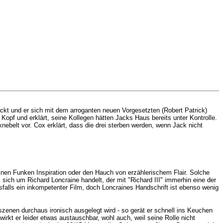
eckt und er sich mit dem arroganten neuen Vorgesetzten (
Robert Patrick)
Kopf und erklärt, seine Kollegen hätten Jacks Haus bereits unter Kontrolle.
ebelt vor. Cox erklärt, dass die drei sterben werden, wenn Jack nicht
e einen Funken Inspiration oder den Hauch von erzählerischem Flair. Solche
 sich um Richard Loncraine handelt, der mit "Richard III" immerhin eine der
sfalls ein inkompetenter Film, doch Loncraines Handschrift ist ebenso wenig
nszenen durchaus ironisch ausgelegt wird - so gerät er schnell ins Keuchen
irkt er leider etwas austauschbar, wohl auch, weil seine Rolle nicht