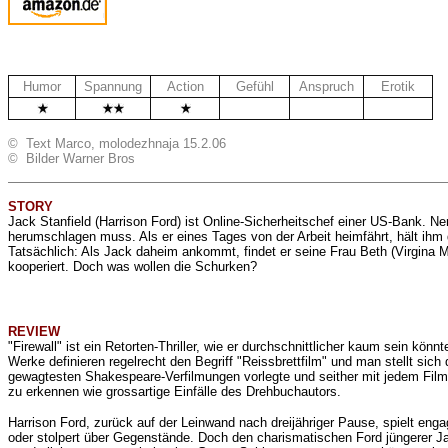
Humor
Spannung
Action
Gefühl
Anspruch
Erotik
.
© Text Marco, molodezhnaja 15.2.06
© Bilder Warner Bros
STORY
Jack Stanfield (Harrison Ford) ist Online-Sicherheitschef einer US-Bank. N
herumschlagen muss. Als er eines Tages von der Arbeit heimfährt, hält ihm d
Tatsächlich: Als Jack daheim ankommt, findet er seine Frau Beth (Virgina 
kooperiert. Doch was wollen die Schurken?
REVIEW
"Firewall" ist ein Retorten-Thriller, wie er durchschnittlicher kaum sein kö
Werke definieren regelrecht den Begriff "Reissbrettfilm" und man stellt sic
gewagtesten Shakespeare-Verfilmungen vorlegte und seither mit jedem Film w
zu erkennen wie grossartige Einfälle des Drehbuchautors.
Harrison Ford, zurück auf der Leinwand nach dreijähriger Pause, spielt enga
oder stolpert über Gegenstände. Doch den charismatischen Ford jüngerer Jahr