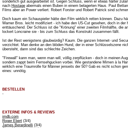
sonderlich gut ausgearbeitet ist. Gegen Schluss, wenn er etwas härter zul
nach
Hostage
abermals einen Buben in einem belagerten Haus. Paul Bettan
Films aber an Power verliert. Robert Forster und Robert Patrick sind schmer
Doch kaum ein Schauspieler hätte den Film wirklich retten können. Dazu h
Warner Bros. leicht modifiziert - ich habe den US-Cut gesehen, doch in de
enttäuschend. Der Schluss ist die "Krönung" einer zweiten Filmhälfte, die
lockert Loncraine sie - bis zum Schluss das Konstrukt zusammen fällt.
Ist der Rest wenigstens glaubwürdig? Kaum. Die ganzen Internet- und Securi
verzichtet. Man denke an den blöden Hund, der in einer Schlüsselszene ni
übersteht, dann sind das schlechte Zeichen.
"Firewall" kann man, wenn man will, völlig zerpflücken - doch in meinen Au
sondern zappt beim Fernsehgucken vorbei. Wie gestandene Mimen à la Harriso
wirklich eine Traumrolle für Männer jenseits der 50? Gab es nicht schon g
eines: unnötig.
BESTELLEN
-
EXTERNE INFOS & REVIEWS
imdb.com
Roger Ebert
(3/4)
James Berardinelli
(3/4)