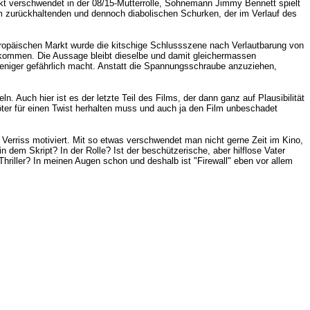
rkt verschwendet in der 08/15-Mutterrolle, Sohnemann Jimmy Bennett spielt
m zurückhaltenden und dennoch diabolischen Schurken, der im Verlauf des
uropäischen Markt wurde die kitschige Schlussszene nach Verlautbarung von
z kommen. Die Aussage bleibt dieselbe und damit gleichermassen
 weniger gefährlich macht. Anstatt die Spannungsschraube anzuziehen,
Auch hier ist es der letzte Teil des Films, der dann ganz auf Plausibilität
ter für einen Twist herhalten muss und auch ja den Film unbeschadet
 Verriss motiviert. Mit so etwas verschwendet man nicht gerne Zeit im Kino,
 dem Skript? In der Rolle? Ist der beschützerische, aber hilflose Vater
riller? In meinen Augen schon und deshalb ist "Firewall" eben vor allem