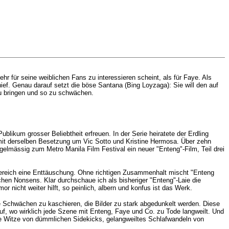
r für seine weiblichen Fans zu interessieren scheint, als für Faye. Als
ef. Genau darauf setzt die böse Santana (Bing Loyzaga): Sie will den auf
zu bringen und so zu schwächen.
blikum grosser Beliebtheit erfreuen. In der Serie heiratete der Erdling
mit derselben Besetzung um Vic Sotto und Kristine Hermosa. Über zehn
egelmässig zum Metro Manila Film Festival ein neuer "Enteng"-Film, Teil drei
-Bereich eine Enttäuschung. Ohne richtigen Zusammenhalt mischt "Enteng
en Nonsens. Klar durchschaue ich als bisheriger "Enteng"-Laie die
 nicht weiter hilft, so peinlich, albern und konfus ist das Werk.
 Schwächen zu kaschieren, die Bilder zu stark abgedunkelt werden. Diese
uf, wo wirklich jede Szene mit Enteng, Faye und Co. zu Tode langweilt. Und
iche Witze von dümmlichen Sidekicks, gelangweiltes Schlafwandeln von