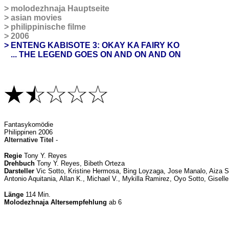
>
molodezhnaja Hauptseite
>
asian movies
>
philippinische filme
>
2006
> ENTENG KABISOTE 3: OKAY KA FAIRY KO
>
... THE LEGEND GOES ON AND ON AND ON
F
antasykomödie
Philippinen 2006
Alternative Titel
-
Regie
Tony Y. Reyes
Drehbuch
Tony Y. Reyes, Bibeth Orteza
Darsteller
Vic Sotto, Kristine Hermosa, Bing Loyzaga, Jose Manalo, Aiza S
Antonio Aquitania, Allan K., Michael V.,
Mykilla Ramirez, Oyo Sotto, Giselle
Länge
114 Min.
Molodezhnaja Altersempfehlung
ab 6