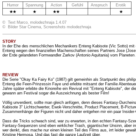
Humor
Spannung
Action
Gefühl
Anspruch
Erotik
.
.
© Text Marco, molodezhnaja 1.4.07
© Bilder Star Cinema, Screenshots molodezhnaja
STORY
In der Ehe des menschlichen Mechanikers Enteng Kabisote (Vic Sotto) mit der
Enteng wegen den finanziellen Machenschaften seines Partners Jose (Jose M
der Erde gelandeten Formwandler Zarkov (Antonio Aquitania) vom Planeten 
REVIEW
Die Serie "Okay Ka Fairy Ko" (1987) gilt gemeinhin als Startpunkt des phili
Enteng die Feen-Prinzessin Faye und erlebte mitsamt der Familie Abenteue
Jahre später erlebte die Kinoreihe ein Revival mit "Enteng Kabisote", der d
gewann am Festival sogar die Auszeichnung als bester Film!
Völlig unverdient, sollte man gleich anfügen, denn dieses Fantasy-Durchei
Kabisote 3" Lichtschwerter, Ewok-Verschnitte, Product Placement, B-Pictu
Zusammenhänge der Figuren nicht und daher entgehen mir ein paar Insider-Gag
Dass die Tricks schwach sind, war zu erwarten, in den echten Fantasy-Sze
Fantasy-Sequenzen sind eben wirklicher Trash, gigantischer Unsinn, aber i
wer denkt, dies mache nur einen kleinen Teil des Films aus, irrt leider ge
Kristine Hermosa. Und das fast die ganze Laufzeit über.