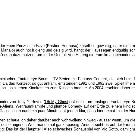
 Feen-Prinzessin Faye (Kristine Hermosa) kriselt es gewaltig, da er sich meh
analo) auch noch gierig und geizig wird, hängt der Haussegen endgültig schi
Zerkah dazu nutzen, um in der Gestalt von Enteng die Familie auseinander 
ppinischen
Fantaserye
-Booms: TV-Serien mit Fantasy-Content, die sich beim Pu
r. Da das Konzept so gut ankam, entstanden 1991 und 1992 zwei Spielfilme 
ie philippinischen Kinokassen zum Klingeln brachte. Ab 2004 erschien daher r
nander von Tony Y. Reyes (
Oh My Ghost
) ist selbst im trashigen Fantaserye
re-Aliens, Weltraumkämpfe und plumpe Comedy auf der Erde zu einem kindisch
s - doch nach ein paar Minuten ist jedem klar, dass hier selbst Insider-Humor
nen schaue ich daher darüber auch wohlwollend hinweg - ausser wenn, um die
n seiner eigenen Welt manchmal ganz spassig. Anders sieht es auf der Erde a
waltig: Das ist der Hauptteil! Also schwaches Schauspiel von Vic Sotto, däml