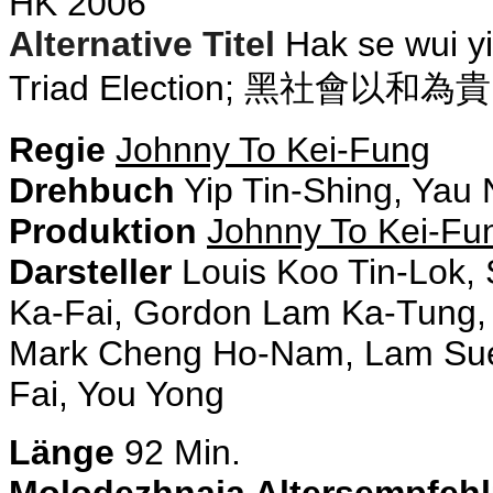
HK 2006
Alternative Titel
Hak se wui y
Triad Election; 黑社會以和為貴
Regie
Johnny To Kei-Fung
Drehbuch
Yip
Tin-Shing, Yau 
Produktion
Johnny To Kei-Fu
Darsteller
Louis Koo Tin-Lok,
Ka-Fai, Gordon Lam Ka-Tung,
Mark Cheng Ho-Nam, Lam Suet,
Fai, You Yong
Länge
92 Min.