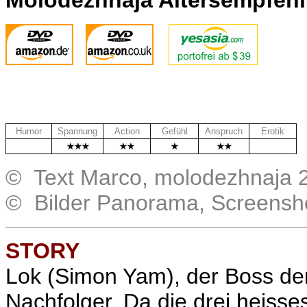
Molodezhnaja Altersempfeh
Humor
Spannung
Action
Gefühl
Anspruch
Erotik
.
.
© Text Marco, molodezhnaja 
© Bilder Panorama, Screensh
STORY
Lok (Simon Yam), der Boss der
Nachfolger. Da die drei heiss