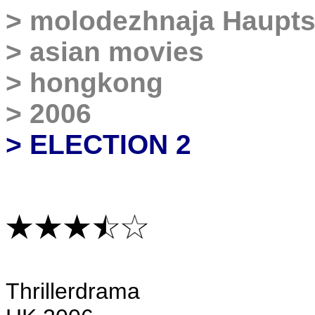
>
molodezhnaja
Haupts
>
asian movies
>
hongkong
>
2006
> ELECTION 2
T
hrillerdrama