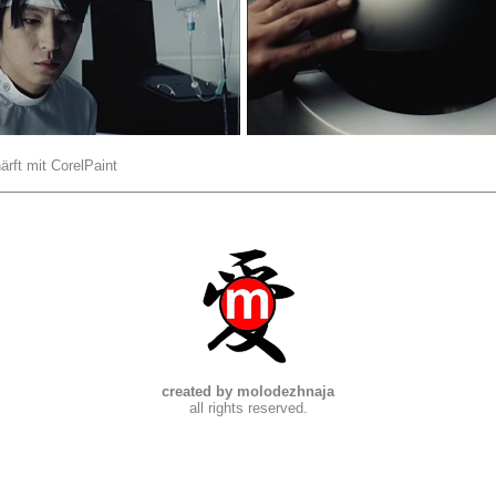
ärft mit CorelPaint
created by molodezhnaja
all rights reserved.