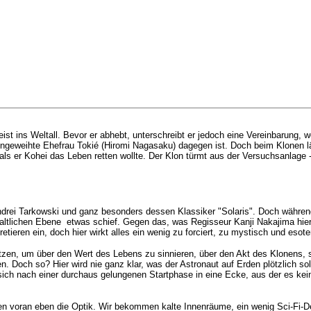
st ins Weltall. Bevor er abhebt, unterschreibt er jedoch eine Vereinbarung, 
cht eingeweihte Ehefrau Tokié (Hiromi Nagasaku) dagegen ist. Doch beim Klonen 
als er Kohei das Leben retten wollte. Der Klon türmt aus der Versuchsanlage 
r: Andrei Tarkowski und ganz besonders dessen Klassiker "Solaris". Doch wäh
nhaltlichen Ebene etwas schief. Gegen das, was Regisseur
Kanji Nakajima hier
tieren ein, doch hier wirkt alles ein wenig zu forciert, zu mystisch und esote
utzen, um über den Wert des Lebens zu sinnieren, über den Akt des Klonens, 
. Doch so? Hier wird nie ganz klar, was der Astronaut auf Erden plötzlich so
t sich nach einer durchaus gelungenen Startphase in eine Ecke, aus der es k
n voran eben die Optik. Wir bekommen kalte Innenräume, ein wenig Sci-Fi-De