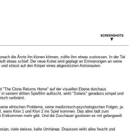
wonach die Ärzte ihn klonen können, sollte ihm etwas zustossen. In der Tat
läuft etwas schief: Der neue Kohei wird geplagt an Erinnerungen an seine
- und stösst auf den Körper eines abgestürzten Astronauten.
rend "The Clone Returns Home" auf der visuellen Ebene durchaus
 in seinem dritten Spielfilm auftischt, wirkt "Solaris" geradezu simpel und
risch verbrämt.
seine ethischen Probleme, seine medizinisch-psychologischen Folgen, ja
ll, wann Klon 1 und Klon 2 ins Spiel kommen. Das alles lädt zum
ein Entkommen mehr gibt. Und die Zuschauer goutieren es mit gelangweilt
sign, viele weisse, kalte Umhänge. Draussen wirkt alles feucht und