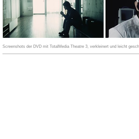
Screenshots der DVD mit TotalMedia Theatre 3, verkleinert und leicht gesch