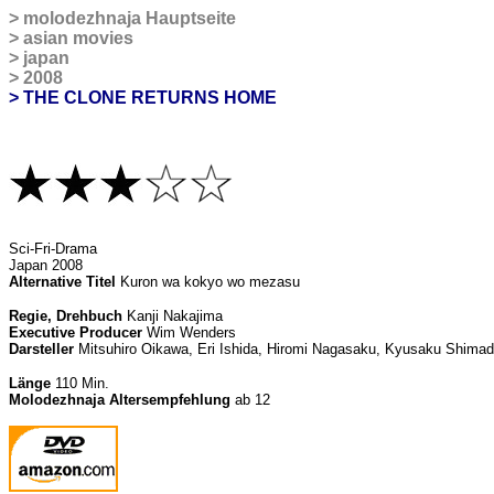
>
molodezhnaja Hauptseite
>
asian movies
>
japan
>
2008
> THE CLONE RETURNS HOME
Sci-Fri-Drama
Japan 2008
Alternative Titel
Kuron wa kokyo wo mezasu
Regie, Drehbuch
Kanji Nakajima
Executive Producer
Wim Wenders
Darsteller
Mitsuhiro Oikawa, Eri Ishida, Hiromi Nagasaku, Kyusaku Shima
Länge
110 Min.
Molodezhnaja Altersempfehlung
ab 12