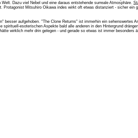
n Welt. Dazu viel Nebel und eine daraus entstehende surreale Atmosphäre.
St
Protagonist Mitsuhiro Oikawa indes wirkt oft etwas distanziert - sicher ein ge
on" besser aufgehoben. "The Clone Returns" ist immerhin ein sehenswertes Arth
 die spirituell-esoterischen Aspekte bald alle anderen in den Hintergrund drän
hätte wirklich mehr drin gelegen - und gerade so etwas ist immer besonders är