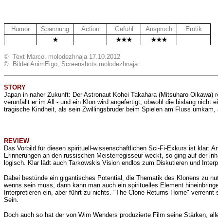
Humor
Spannung
Action
Gefühl
Anspruch
Erotik
.
.
.
© Text Marco, molodezhnaja 17.10.2012
© Bilder AnimEigo, Screenshots molodezhnaja
STORY
Japan in naher Zukunft:
Der Astronaut Kohei Takahara (Mitsuharo Oikawa) rei
verunfallt er im All - und ein Klon wird angefertigt, obwohl die bislang ni
tragische Kindheit, als sein Zwillingsbruder beim Spielen am Fluss umkam, 
REVIEW
Das Vorbild für diesen spirituell-wissenschaftlichen Sci-Fi-Exkurs ist kla
Erinnerungen an den russischen Meisterregisseur weckt, so ging auf der i
logisch. Klar lädt auch
Tarkowskis Vision endlos zum Diskutieren und Interpre
Dabei bestünde ein gigantisches Potential, die Thematik des Klonens zu n
wenns sein muss, dann kann man auch ein spirituelles Element hineinbringen
Interpretieren ein, aber führt zu nichts. "The Clone Returns Home" verrenn
Sein.
Doch auch so hat der von Wim Wenders produzierte Film seine Stärken, alle