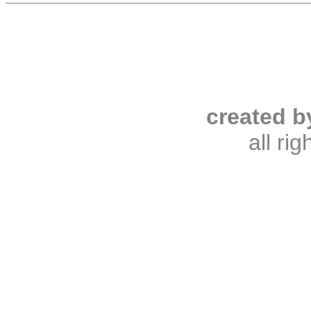
created b
all ri