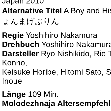
Japan 2010
Alternative Titel
A Boy and Hi
ょんまげぷりん
Regie
Yoshihiro Nakamura
Drehbuch
Yoshihiro Nakamur
Darsteller
Ryo Nishikido, Rie 
Konno,
Keisuke Horibe, Hitomi Sato, 
Inoue
Länge
109 Min.
Molodezhnaja Altersempfeh