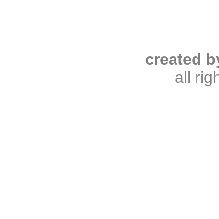
created b
all ri